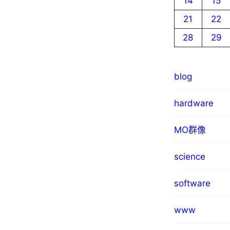
14
15
21
22
28
29
blog
hardware
MO群像
science
software
www