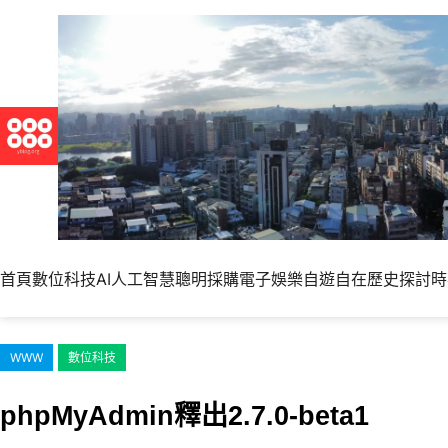
跳
至
主
要
內
容
首頁
數位科技
AI人工智慧
聰明採購
電子娛樂
自遊自在
歷史探討
時
WWW
數位科技
phpMyAdmin釋出2.7.0-beta1