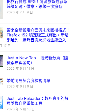
把旅行變成 RPG！開源旅遊成就系
統讓足跡、徽章、等級一次擁有
2026 年 7 月 9 日
帶來全新設定介面與未來圖檔格式！
Firefox 152 穩定版正式釋出，新增
網址列一鍵靜音與跨網域金鑰登入
月 17 日
Just a New Tab – 拾光新分頁（隨
機桌布與金句）
2026 年 6 月 11 日
婚前同居契合度檢視清單
2026 年 6 月 9 日
Just Tab Reloader：輕巧實用的網
頁隨機自動重整工具
2026 年 5 月 18 日