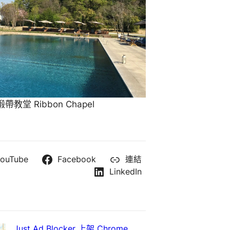
教堂 Ribbon Chapel
ouTube
Facebook
連結
LinkedIn
Just Ad Blocker 上架 Chrome