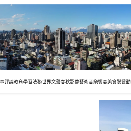
事評論
教育學習
法務世界
文藝春秋
影像藝術
音樂饗宴
美食饕餮
動