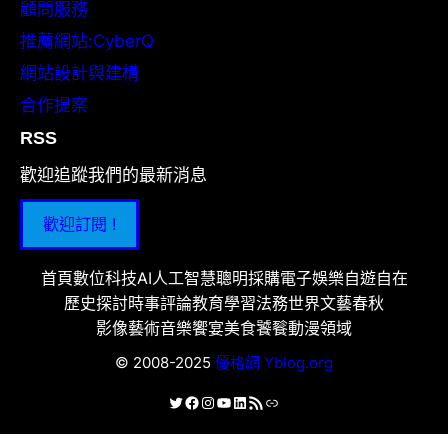
顧問服務
推薦網站:CyberQ
網站設計與建構
合作提案
RSS
歡迎追蹤我們的最新消息
歡迎訂閱 !
首頁
數位科技
AI人工智慧
聰明採購
電子娛樂
自遊自在
歷史探討
時事評論
教育學習
法務世界
文藝春秋
影像藝術
音樂饗宴
美食饕餮
動漫領域
© 2008-2025
優格網 Yblog.org
X
Facebook
Instagram
YouTube
LinkedIn
RSS 資訊提供
連結