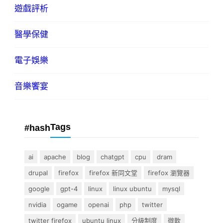
遊戲評析
醫學保健
電子娛樂
音樂饗宴
Tags
#hash
ai
apache
blog
chatgpt
cpu
dram
drupal
firefox
firefox 新同文堂
firefox 瀏覽器
google
gpt-4
linux
linux ubuntu
mysql
nvidia
ogame
openai
php
twitter
twitter firefox
ubuntu linux
分級制度
微軟