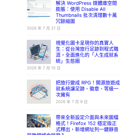
解決 WordPress 媒體庫空間
膨脹：使用 Disable All
Thumbnails 批次清理數十萬
冗餘縮圖
2026 年 7 月 21 日
視覺化圖卡呈現你的真實人
生：從台灣旅行足跡到程式職
涯，全面進化的「人生成就系
統」生態圈
2026 年 7 月 10 日
把旅行變成 RPG！開源旅遊成
就系統讓足跡、徽章、等級一
次擁有
2026 年 7 月 9 日
帶來全新設定介面與未來圖檔
格式！Firefox 152 穩定版正
式釋出，新增網址列一鍵靜音