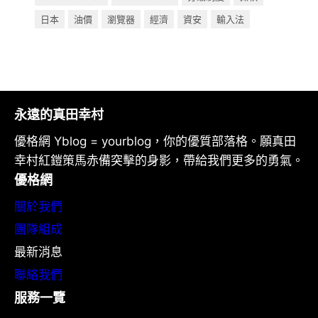
日本
油價
瀏覽器
經濟
資安
輸入法
永遠的真田幸村
優格網 Yblog = yourblog，你的優質部落格。願真田
幸村紅鎧策馬赤備突擊的身影，帶給我們更多的勇氣。
優格網
關於我們
團隊組成
最新消息
聯絡我們
服務一覽