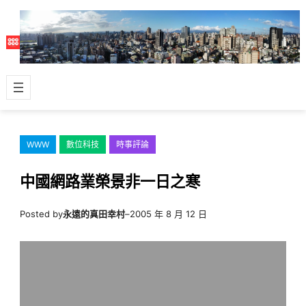
跳
至
主
要
內
容
WWW
數位科技
時事評論
中國網路業榮景非一日之寒
Posted by
永遠的真田幸村
–
2005 年 8 月 12 日