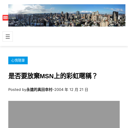
跳
至
主
要
內
容
心情隨筆
是否要放棄MSN上的彩虹暱稱？
Posted by
永遠的真田幸村
–
2004 年 12 月 21 日