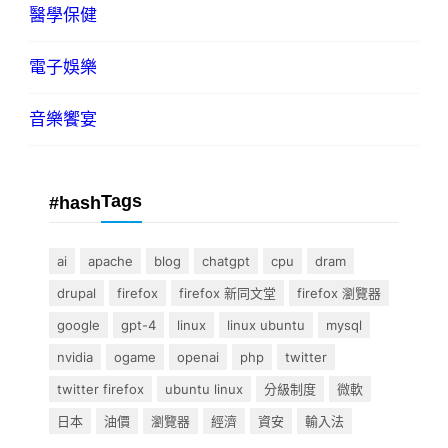
醫學保健
電子娛樂
音樂饗宴
Tags
#hash
ai
apache
blog
chatgpt
cpu
dram
drupal
firefox
firefox 新同文堂
firefox 瀏覽器
google
gpt-4
linux
linux ubuntu
mysql
nvidia
ogame
openai
php
twitter
twitter firefox
ubuntu linux
分級制度
微軟
日本
油價
瀏覽器
經濟
資安
輸入法