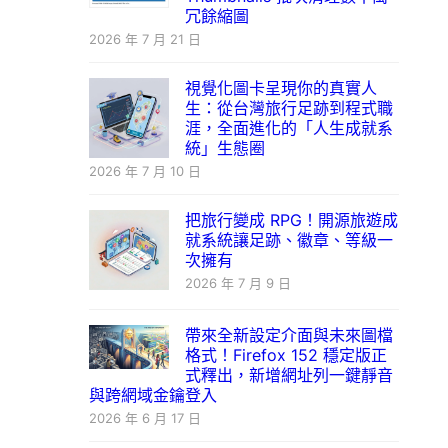
冗餘縮圖
2026 年 7 月 21 日
視覺化圖卡呈現你的真實人
生：從台灣旅行足跡到程式職
涯，全面進化的「人生成就系
統」生態圈
2026 年 7 月 10 日
把旅行變成 RPG！開源旅遊成
就系統讓足跡、徽章、等級一
次擁有
2026 年 7 月 9 日
帶來全新設定介面與未來圖檔
格式！Firefox 152 穩定版正
式釋出，新增網址列一鍵靜音
與跨網域金鑰登入
2026 年 6 月 17 日