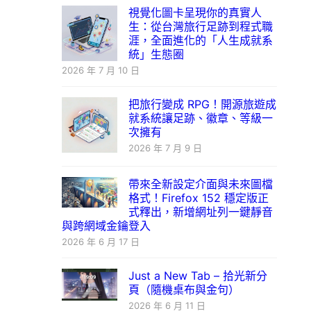
視覺化圖卡呈現你的真實人
生：從台灣旅行足跡到程式職
涯，全面進化的「人生成就系
統」生態圈
2026 年 7 月 10 日
把旅行變成 RPG！開源旅遊成
就系統讓足跡、徽章、等級一
次擁有
2026 年 7 月 9 日
帶來全新設定介面與未來圖檔
格式！Firefox 152 穩定版正
式釋出，新增網址列一鍵靜音
與跨網域金鑰登入
2026 年 6 月 17 日
Just a New Tab – 拾光新分
頁（隨機桌布與金句）
2026 年 6 月 11 日