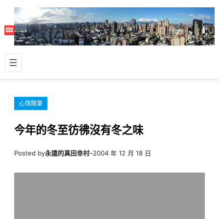
跳
至
主
要
內
容
心情隨筆
今年的冬至彷彿沒有冬之味
Posted by
永遠的真田幸村
–
2004 年 12 月 18 日