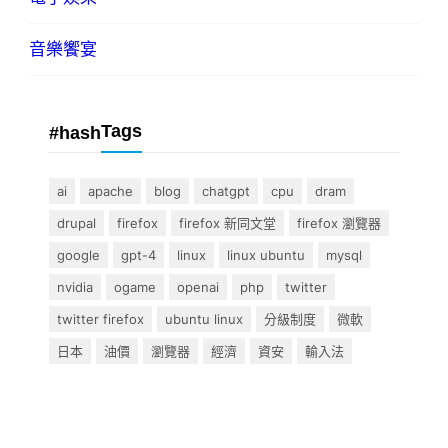
音樂饗宴
Tags
#hash
ai
apache
blog
chatgpt
cpu
dram
drupal
firefox
firefox 新同文堂
firefox 瀏覽器
google
gpt-4
linux
linux ubuntu
mysql
nvidia
ogame
openai
php
twitter
twitter firefox
ubuntu linux
分級制度
微軟
日本
油價
瀏覽器
經濟
資安
輸入法