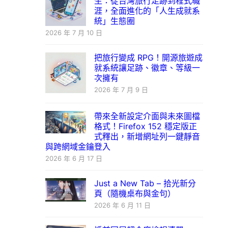
生：從台灣旅行足跡到程式職
涯，全面進化的「人生成就系
統」生態圈
2026 年 7 月 10 日
把旅行變成 RPG！開源旅遊成
就系統讓足跡、徽章、等級一
次擁有
2026 年 7 月 9 日
帶來全新設定介面與未來圖檔
格式！Firefox 152 穩定版正
式釋出，新增網址列一鍵靜音
與跨網域金鑰登入
2026 年 6 月 17 日
Just a New Tab – 拾光新分
頁（隨機桌布與金句）
2026 年 6 月 11 日