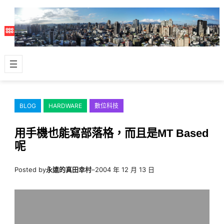
跳
至
主
要
內
容
BLOG
HARDWARE
數位科技
用手機也能寫部落格，而且是MT Based
呢
Posted by
永遠的真田幸村
–
2004 年 12 月 13 日