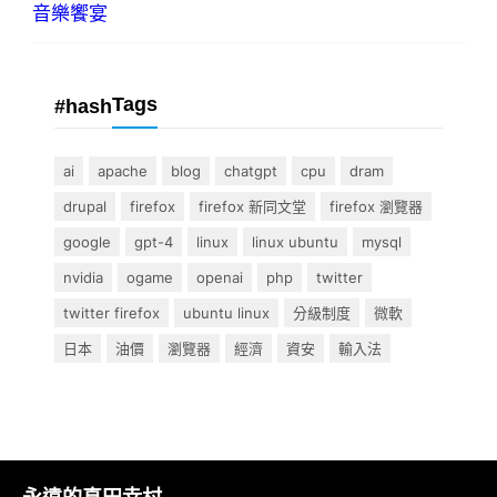
音樂饗宴
Tags
#hash
ai
apache
blog
chatgpt
cpu
dram
drupal
firefox
firefox 新同文堂
firefox 瀏覽器
google
gpt-4
linux
linux ubuntu
mysql
nvidia
ogame
openai
php
twitter
twitter firefox
ubuntu linux
分級制度
微軟
日本
油價
瀏覽器
經濟
資安
輸入法