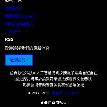
顧問服務
推薦網站:CyberQ
網站設計與建構
合作提案
RSS
歡迎追蹤我們的最新消息
歡迎訂閱 !
首頁
數位科技
AI人工智慧
聰明採購
電子娛樂
自遊自在
歷史探討
時事評論
教育學習
法務世界
文藝春秋
影像藝術
音樂饗宴
美食饕餮
動漫領域
© 2008-2025
優格網 Yblog.org
X
Facebook
Instagram
YouTube
LinkedIn
RSS 資訊提供
連結