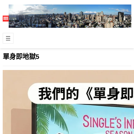
單身即地獄5
從第一季愛到第五季！《單身即地獄5》
觀後感，私心最愛的男女嘉賓大盤點
2026 年 2 月 17 日
如果有看我 SNS 推文的，應該都知道
我和我們家「閃光」絕對是不折不扣的
韓國戀愛實境秀狂粉！而其中讓我們最
欲罷…