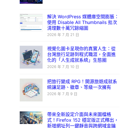
解決 WordPress 媒體庫空間膨脹：
使用 Disable All Thumbnails 批次
清理數十萬冗餘縮圖
2026 年 7 月 21 日
視覺化圖卡呈現你的真實人生：從
台灣旅行足跡到程式職涯，全面進
化的「人生成就系統」生態圈
2026 年 7 月 10 日
把旅行變成 RPG！開源旅遊成就系
統讓足跡、徽章、等級一次擁有
2026 年 7 月 9 日
帶來全新設定介面與未來圖檔格
式！Firefox 152 穩定版正式釋出，
新增網址列一鍵靜音與跨網域金鑰