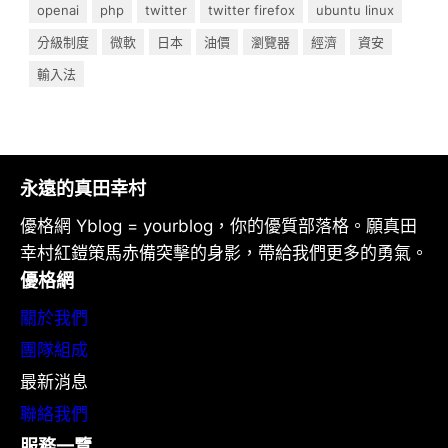
openai
php
twitter
twitter firefox
ubuntu linux
分級制度
微軟
日本
油價
瀏覽器
經濟
資安
輸入法
永遠的真田幸村
優格網 Yblog = yourblog，你的優質部落格。願真田
幸村紅鎧策馬赤備突擊的身影，帶給我們更多的勇氣。
優格網
關於我們
團隊組成
最新消息
聯絡我們
服務一覽