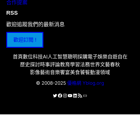
合作提案
RSS
歡迎追蹤我們的最新消息
歡迎訂閱 !
首頁
數位科技
AI人工智慧
聰明採購
電子娛樂
自遊自在
歷史探討
時事評論
教育學習
法務世界
文藝春秋
影像藝術
音樂饗宴
美食饕餮
動漫領域
© 2008-2025
優格網 Yblog.org
X
Facebook
Instagram
YouTube
LinkedIn
RSS 資訊提供
連結