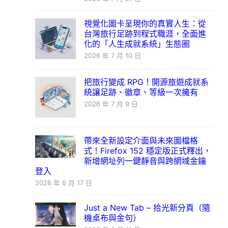
視覺化圖卡呈現你的真實人生：從
台灣旅行足跡到程式職涯，全面進
化的「人生成就系統」生態圈
2026 年 7 月 10 日
把旅行變成 RPG！開源旅遊成就系
統讓足跡、徽章、等級一次擁有
2026 年 7 月 9 日
帶來全新設定介面與未來圖檔格
式！Firefox 152 穩定版正式釋出，
新增網址列一鍵靜音與跨網域金鑰
登入
2026 年 6 月 17 日
Just a New Tab – 拾光新分頁（隨
機桌布與金句）