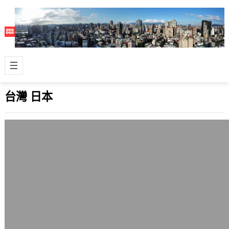
台灣 日本
五款台灣市售主流電解質補給飲料比較
2013 年 4 月 28 日
近期因為消化系統潰瘍問題住院，出院
在家修養多日，有採購比較多的電解質
補給飲料，搭配溫水一比一來飲用。目
前台灣比…