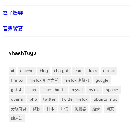
電子娛樂
音樂饗宴
Tags
#hash
ai
apache
blog
chatgpt
cpu
dram
drupal
firefox
firefox 新同文堂
firefox 瀏覽器
google
gpt-4
linux
linux ubuntu
mysql
nvidia
ogame
openai
php
twitter
twitter firefox
ubuntu linux
分級制度
微軟
日本
油價
瀏覽器
經濟
資安
輸入法