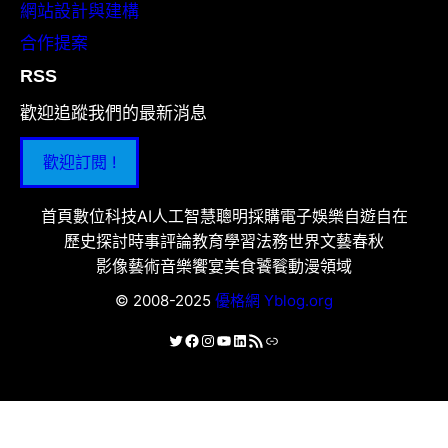
網站設計與建構
合作提案
RSS
歡迎追蹤我們的最新消息
歡迎訂閱 !
首頁
數位科技
AI人工智慧
聰明採購
電子娛樂
自遊自在
歷史探討
時事評論
教育學習
法務世界
文藝春秋
影像藝術
音樂饗宴
美食饕餮
動漫領域
© 2008-2025
優格網 Yblog.org
X
Facebook
Instagram
YouTube
LinkedIn
RSS 資訊提供
連結