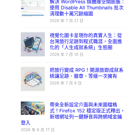
解決 WordPress 媒體庫空間膨脹：
使用 Disable All Thumbnails 批次
清理數十萬冗餘縮圖
2026 年 7 月 21 日
視覺化圖卡呈現你的真實人生：從
台灣旅行足跡到程式職涯，全面進
化的「人生成就系統」生態圈
2026 年 7 月 10 日
把旅行變成 RPG！開源旅遊成就系
統讓足跡、徽章、等級一次擁有
2026 年 7 月 9 日
帶來全新設定介面與未來圖檔格
式！Firefox 152 穩定版正式釋出，
新增網址列一鍵靜音與跨網域金鑰
登入
2026 年 6 月 17 日