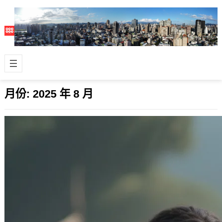
月份:
2025 年 8 月
我們為何合作，也為何殘酷 ? 解碼智人基
因中的雙重程式
2025 年 8 月 18 日
最近又重新翻了一遍關於智人（Homo
sapien）的書和資料，有種既熟悉又毛
骨悚然的感覺湧上心頭：我們的祖先…