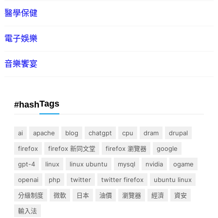
醫學保健
電子娛樂
音樂饗宴
Tags
#hash
ai
apache
blog
chatgpt
cpu
dram
drupal
firefox
firefox 新同文堂
firefox 瀏覽器
google
gpt-4
linux
linux ubuntu
mysql
nvidia
ogame
openai
php
twitter
twitter firefox
ubuntu linux
分級制度
微軟
日本
油價
瀏覽器
經濟
資安
輸入法