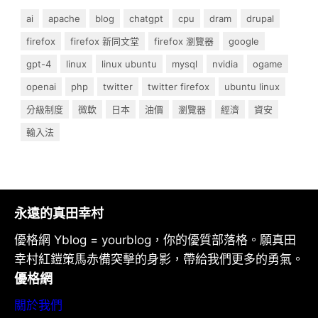
ai
apache
blog
chatgpt
cpu
dram
drupal
firefox
firefox 新同文堂
firefox 瀏覽器
google
gpt-4
linux
linux ubuntu
mysql
nvidia
ogame
openai
php
twitter
twitter firefox
ubuntu linux
分級制度
微軟
日本
油價
瀏覽器
經濟
資安
輸入法
永遠的真田幸村
優格網 Yblog = yourblog，你的優質部落格。願真田
幸村紅鎧策馬赤備突擊的身影，帶給我們更多的勇氣。
優格網
關於我們