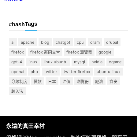
Tags
#hash
ai
apache
blog
chatgpt
cpu
dram
drupal
firefox
firefox 新同文堂
firefox 瀏覽器
google
gpt-4
linux
linux ubuntu
mysql
nvidia
ogame
openai
php
twitter
twitter firefox
ubuntu linux
分級制度
微軟
日本
油價
瀏覽器
經濟
資安
輸入法
永遠的真田幸村