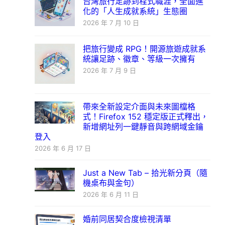
台灣旅行足跡到程式職涯，全面進
化的「人生成就系統」生態圈
2026 年 7 月 10 日
把旅行變成 RPG！開源旅遊成就系
統讓足跡、徽章、等級一次擁有
2026 年 7 月 9 日
帶來全新設定介面與未來圖檔格
式！Firefox 152 穩定版正式釋出，
新增網址列一鍵靜音與跨網域金鑰
登入
2026 年 6 月 17 日
Just a New Tab – 拾光新分頁（隨
機桌布與金句）
2026 年 6 月 11 日
婚前同居契合度檢視清單