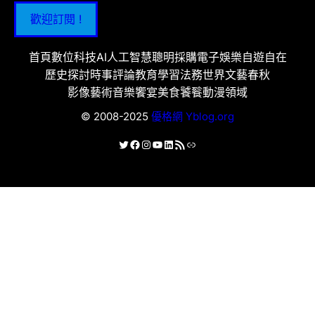
歡迎訂閱 !
首頁
數位科技
AI人工智慧
聰明採購
電子娛樂
自遊自在
歷史探討
時事評論
教育學習
法務世界
文藝春秋
影像藝術
音樂饗宴
美食饕餮
動漫領域
© 2008-2025
優格網 Yblog.org
X
Facebook
Instagram
YouTube
LinkedIn
RSS 資訊提供
連結