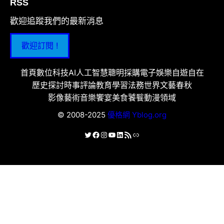
RSS
歡迎追蹤我們的最新消息
歡迎訂閱 !
首頁
數位科技
AI人工智慧
聰明採購
電子娛樂
自遊自在
歷史探討
時事評論
教育學習
法務世界
文藝春秋
影像藝術
音樂饗宴
美食饕餮
動漫領域
© 2008-2025
優格網 Yblog.org
X
Facebook
Instagram
YouTube
LinkedIn
RSS 資訊提供
連結