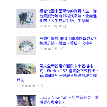
視覺化圖卡呈現你的真實人生：從
台灣旅行足跡到程式職涯，全面進
化的「人生成就系統」生態圈
2026 年 7 月 10 日
把旅行變成 RPG！開源旅遊成就系
統讓足跡、徽章、等級一次擁有
2026 年 7 月 9 日
帶來全新設定介面與未來圖檔格
式！Firefox 152 穩定版正式釋出，
新增網址列一鍵靜音與跨網域金鑰
登入
2026 年 6 月 17 日
Just a New Tab – 拾光新分頁（隨
機桌布與金句）