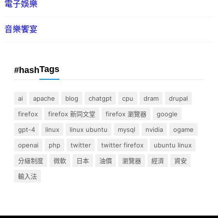
電子娛樂
音樂饗宴
Tags
#hash
ai
apache
blog
chatgpt
cpu
dram
drupal
firefox
firefox 新同文堂
firefox 瀏覽器
google
gpt-4
linux
linux ubuntu
mysql
nvidia
ogame
openai
php
twitter
twitter firefox
ubuntu linux
分級制度
微軟
日本
油價
瀏覽器
經濟
資安
輸入法