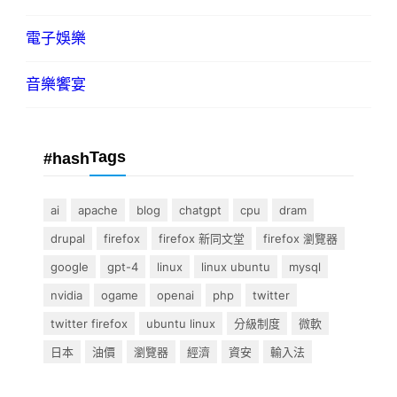
電子娛樂
音樂饗宴
Tags
#hash
ai
apache
blog
chatgpt
cpu
dram
drupal
firefox
firefox 新同文堂
firefox 瀏覽器
google
gpt-4
linux
linux ubuntu
mysql
nvidia
ogame
openai
php
twitter
twitter firefox
ubuntu linux
分級制度
微軟
日本
油價
瀏覽器
經濟
資安
輸入法