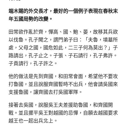
端木賜的外交長才，最好的一個例子表現在春秋末
年五國局勢的改變。
田常欲作亂於齊，憚高、國、鮑、晏，故移其兵欲
以伐魯。孔子聞之，謂門弟子曰：「夫魯，墳墓所
處，父母之國，國危如此，二三子何為莫出？」子
路請出，孔子止之。子張、子石請行，孔子弗許。
子貢請行，孔子許之。
他的做法是先到齊國，和田常會面，希望他不要攻
打魯國，並且說服齊國暫時不出兵，他會請吳國來
支援魯國，讓齊國去打吳國軍隊。
接著去吳國，說服吳王夫差援助魯國，和齊國開
戰。並且擺平吳王對越國的忌憚，自願去越國要求
越王也一起出兵北上。