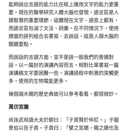
能夠說出言語的能力比在紙上運用文字的能力更重
要。現在的醫學研究人體大腦也發現，語言區是人
類智慧的重要環節，這體現在文字、語音上都有，
而語言區包涵了文法、詞彙，在不同情況下，使用
適當的排列組合去書寫、去說話，這是人類大腦的
關鍵要點。
而說話的言語方面，並不是說一般我們的普通對
話。以一篇好的演講內容而言，相對比單書寫一篇
演講稿文字要困難一些，演講過程中刺激的突觸更
多，使用的生物電能更多。
幾個端木賜的歷史典故可以參考看看，都很微妙。
萬仞宮牆
叔孫武叔語大夫於朝曰：「子貢賢於仲尼。」子服
景伯以告子貢。子貢曰：「譬之宮牆，賜之牆也及