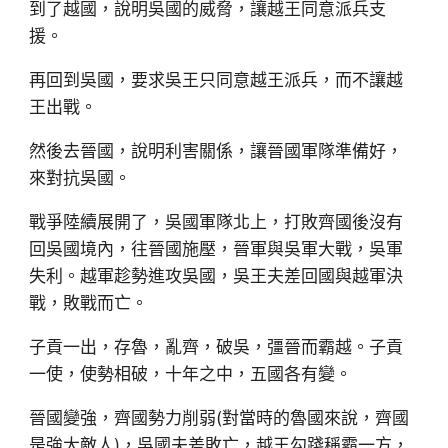
到了越國，說明吳國的威脅，讓越王同意派兵支
援。
再回到吳國，要求吳王只同意越王派兵，而不讓越
王出戰。
然後去晉國，說明利害關係，讓晉國軍隊準備好，
來對抗吳國。
戰爭陸續展開了，吳國軍隊北上，打敗齊國後沒有
回吳國境內，往晉國施壓，晉軍與吳軍大戰，吳軍
失利。越軍趁勢進攻吳國，吳王夫差回國與越軍決
戰，敗戰而亡。
子貢一出，存魯，亂齊，破吳，彊晉而霸越。子貢
一使，使勢相破，十年之中，五國各有變。
晉國變強，齊國勢力削弱(對當時的魯國來說，齊國
是強大敵人)，吳國夫差敗亡，越王勾踐稱霸一方，