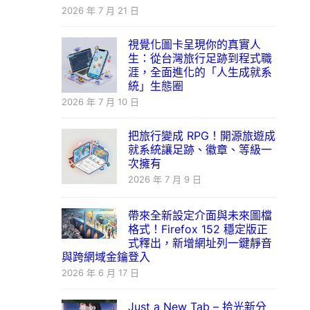
2026 年 7 月 21 日
視覺化圖卡呈現你的真實人
生：從台灣旅行足跡到程式職
涯，全面進化的「人生成就系
統」生態圈
2026 年 7 月 10 日
把旅行變成 RPG！開源旅遊成
就系統讓足跡、徽章、等級一
次擁有
2026 年 7 月 9 日
帶來全新設定介面與未來圖檔
格式！Firefox 152 穩定版正
式釋出，新增網址列一鍵靜音
與跨網域金鑰登入
2026 年 6 月 17 日
Just a New Tab – 拾光新分