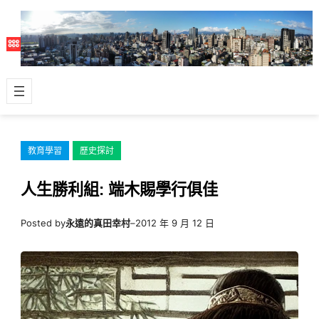
跳
至
主
要
內
容
教育學習
歷史探討
人生勝利組: 端木賜學行俱佳
Posted by
永遠的真田幸村
–
2012 年 9 月 12 日