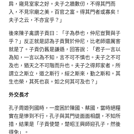
肩，窺見室家之好。夫子之牆數仞，不得其門而
入，不見宗廟之美，百官之富。得其門者或寡矣！
夫子之云，不亦宜乎？」
後來陳子禽謂子貢曰：「子為恭也，仲尼豈賢與子
乎？」反正就是認為子貢賢於仲尼，比老師還厲害
就是了。子貢仍舊是謙遜，回答說：「君子一言以
為知，一言以為不知，言不可不慎也。夫子之不可
及也，猶天之不可階而升也。夫子之得邦家者，所
謂立之斯立，道之斯行，綏之斯來，勤之斯和。其
生也榮，其死也哀。如之何其可及也？」
外交長才
孔子周遊列國時，一度困於陳國、蔡國，當時絕糧
實在是慘到不行，孔子與其門徒面面相覷，不知所
措，結果是「子貢使楚，楚昭王興師迎孔子，然後
得免」。