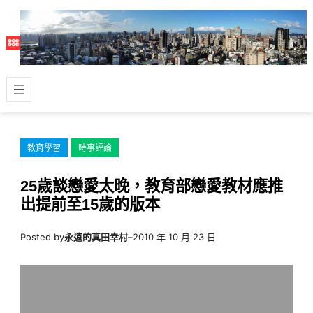
跳
至
主
要
內
容
教育學習
時事評論
25歲談戀愛太晚，教育部戀愛教材應推
出提前至15歲的版本
Posted by
永遠的真田幸村
–
2010 年 10 月 23 日