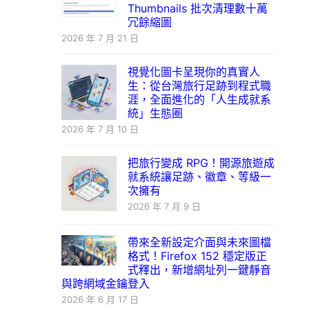
Thumbnails 批次清理數十萬
冗餘縮圖
2026 年 7 月 21 日
視覺化圖卡呈現你的真實人
生：從台灣旅行足跡到程式職
涯，全面進化的「人生成就系
統」生態圈
2026 年 7 月 10 日
把旅行變成 RPG！開源旅遊成
就系統讓足跡、徽章、等級一
次擁有
2026 年 7 月 9 日
帶來全新設定介面與未來圖檔
格式！Firefox 152 穩定版正
式釋出，新增網址列一鍵靜音
與跨網域金鑰登入
2026 年 6 月 17 日