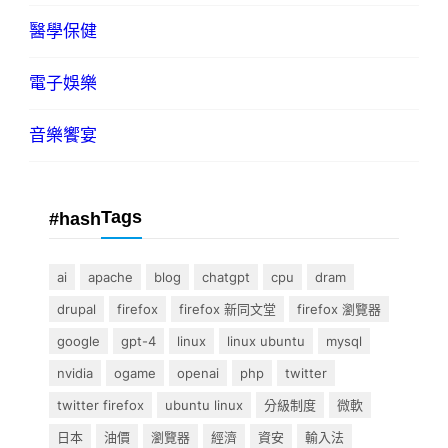
醫學保健
電子娛樂
音樂饗宴
Tags
#hash
ai
apache
blog
chatgpt
cpu
dram
drupal
firefox
firefox 新同文堂
firefox 瀏覽器
google
gpt-4
linux
linux ubuntu
mysql
nvidia
ogame
openai
php
twitter
twitter firefox
ubuntu linux
分級制度
微軟
日本
油價
瀏覽器
經濟
資安
輸入法