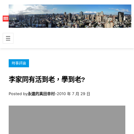
跳
至
主
要
內
容
時事評論
李家同有活到老，學到老?
Posted by
永遠的真田幸村
–
2010 年 7 月 29 日