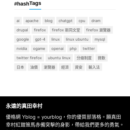
Tags
#hash
ai
apache
blog
chatgpt
cpu
dram
drupal
firefox
firefox 新同文堂
firefox 瀏覽器
google
gpt-4
linux
linux ubuntu
mysql
nvidia
ogame
openai
php
twitter
twitter firefox
ubuntu linux
分級制度
微軟
日本
油價
瀏覽器
經濟
資安
輸入法
永遠的真田幸村
優格網 Yblog = yourblog，你的優質部落格。願真田
幸村紅鎧策馬赤備突擊的身影，帶給我們更多的勇氣。