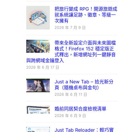
把旅行變成 RPG！開源旅遊成
就系統讓足跡、徽章、等級一
次擁有
2026 年 7 月 9 日
帶來全新設定介面與未來圖檔
格式！Firefox 152 穩定版正
式釋出，新增網址列一鍵靜音
與跨網域金鑰登入
2026 年 6 月 17 日
Just a New Tab – 拾光新分
頁（隨機桌布與金句）
2026 年 6 月 11 日
婚前同居契合度檢視清單
2026 年 6 月 9 日
Just Tab Reloader：輕巧實