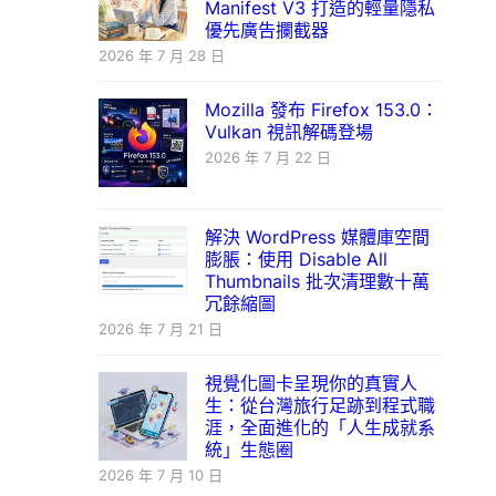
Manifest V3 打造的輕量隱私
優先廣告攔截器
2026 年 7 月 28 日
Mozilla 發布 Firefox 153.0：
Vulkan 視訊解碼登場
2026 年 7 月 22 日
解決 WordPress 媒體庫空間
膨脹：使用 Disable All
Thumbnails 批次清理數十萬
冗餘縮圖
2026 年 7 月 21 日
視覺化圖卡呈現你的真實人
生：從台灣旅行足跡到程式職
涯，全面進化的「人生成就系
統」生態圈
2026 年 7 月 10 日