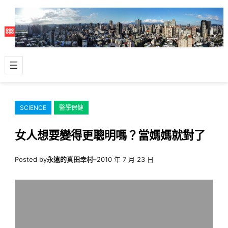
跳
至
主
要
內
容
SCIENCE
醫學保健
女人想要變得更聰明嗎？當媽媽就對了
Posted by
永遠的真田幸村
–
2010 年 7 月 23 日