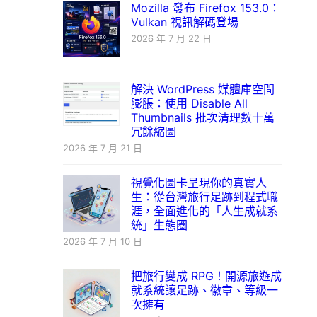
Mozilla 發布 Firefox 153.0：
Vulkan 視訊解碼登場
2026 年 7 月 22 日
解決 WordPress 媒體庫空間
膨脹：使用 Disable All
Thumbnails 批次清理數十萬
冗餘縮圖
2026 年 7 月 21 日
視覺化圖卡呈現你的真實人
生：從台灣旅行足跡到程式職
涯，全面進化的「人生成就系
統」生態圈
2026 年 7 月 10 日
把旅行變成 RPG！開源旅遊成
就系統讓足跡、徽章、等級一
次擁有