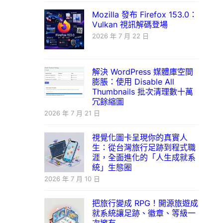
Mozilla 發布 Firefox 153.0：
Vulkan 視訊解碼登場
2026 年 7 月 22 日
解決 WordPress 媒體庫空間
膨脹：使用 Disable All
Thumbnails 批次清理數十萬
冗餘縮圖
2026 年 7 月 21 日
視覺化圖卡呈現你的真實人
生：從台灣旅行足跡到程式職
涯，全面進化的「人生成就系
統」生態圈
2026 年 7 月 10 日
把旅行變成 RPG！開源旅遊成
就系統讓足跡、徽章、等級一