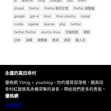
ai
apache
blog
chatgpt
cpu
dram
drupal
firefox
firefox 新同文堂
firefox 瀏覽器
google
gpt-4
linux
linux ubuntu
mysql
nvidia
ogame
openai
php
twitter
twitter firefox
ubuntu linux
分級制度
微軟
日本
油價
瀏覽器
經濟
資安
輸入法
永遠的真田幸村
優格網 Yblog = yourblog，你的優質部落格。願真田
幸村紅鎧策馬赤備突擊的身影，帶給我們更多的勇氣。
優格網
關於我們