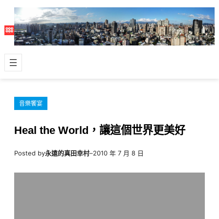
跳
至
主
要
內
容
音樂饗宴
Heal the World，讓這個世界更美好
Posted by
永遠的真田幸村
–
2010 年 7 月 8 日