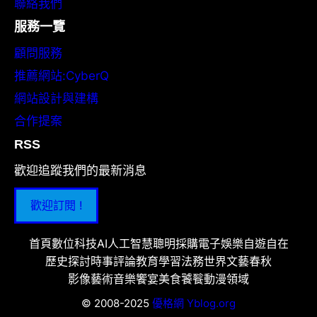
聯絡我們
服務一覽
顧問服務
推薦網站:CyberQ
網站設計與建構
合作提案
RSS
歡迎追蹤我們的最新消息
歡迎訂閱 !
首頁
數位科技
AI人工智慧
聰明採購
電子娛樂
自遊自在
歷史探討
時事評論
教育學習
法務世界
文藝春秋
影像藝術
音樂饗宴
美食饕餮
動漫領域
© 2008-2025
優格網 Yblog.org