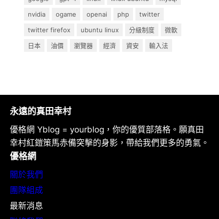
nvidia
ogame
openai
php
twitter
twitter firefox
ubuntu linux
分級制度
微軟
日本
油價
瀏覽器
經濟
資安
輸入法
永遠的真田幸村
優格網 Yblog = yourblog，你的優質部落格。願真田
幸村紅鎧策馬赤備突擊的身影，帶給我們更多的勇氣。
優格網
關於我們
團隊組成
最新消息