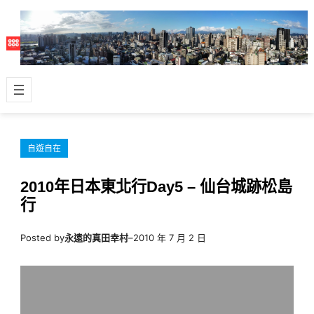
跳
至
主
要
內
容
自遊自在
2010年日本東北行Day5 – 仙台城跡松島
行
Posted by
永遠的真田幸村
–
2010 年 7 月 2 日