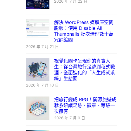
2026 年 7 月 22 日
解決 WordPress 媒體庫空間
膨脹：使用 Disable All
Thumbnails 批次清理數十萬
冗餘縮圖
2026 年 7 月 21 日
視覺化圖卡呈現你的真實人
生：從台灣旅行足跡到程式職
涯，全面進化的「人生成就系
統」生態圈
2026 年 7 月 10 日
把旅行變成 RPG！開源旅遊成
就系統讓足跡、徽章、等級一
次擁有
2026 年 7 月 9 日