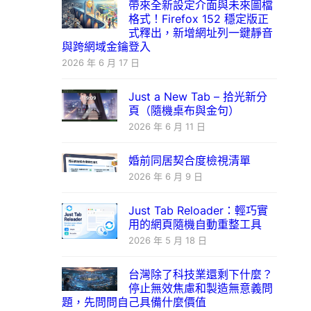
帶來全新設定介面與未來圖檔
格式！Firefox 152 穩定版正
式釋出，新增網址列一鍵靜音
與跨網域金鑰登入
2026 年 6 月 17 日
Just a New Tab – 拾光新分
頁（隨機桌布與金句）
2026 年 6 月 11 日
婚前同居契合度檢視清單
2026 年 6 月 9 日
Just Tab Reloader：輕巧實
用的網頁隨機自動重整工具
2026 年 5 月 18 日
台灣除了科技業還剩下什麼？
停止無效焦慮和製造無意義問
題，先問問自己具備什麼價值