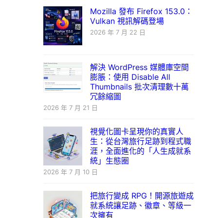
Mozilla 發布 Firefox 153.0：
Vulkan 視訊解碼登場
2026 年 7 月 22 日
解決 WordPress 媒體庫空間
膨脹：使用 Disable All
Thumbnails 批次清理數十萬
冗餘縮圖
2026 年 7 月 21 日
視覺化圖卡呈現你的真實人
生：從台灣旅行足跡到程式職
涯，全面進化的「人生成就系
統」生態圈
2026 年 7 月 10 日
把旅行變成 RPG！開源旅遊成
就系統讓足跡、徽章、等級一
次擁有