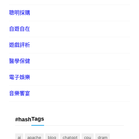
聰明採購
自遊自在
遊戲評析
醫學保健
電子娛樂
音樂饗宴
Tags
#hash
ai
apache
blog
chatgpt
cpu
dram