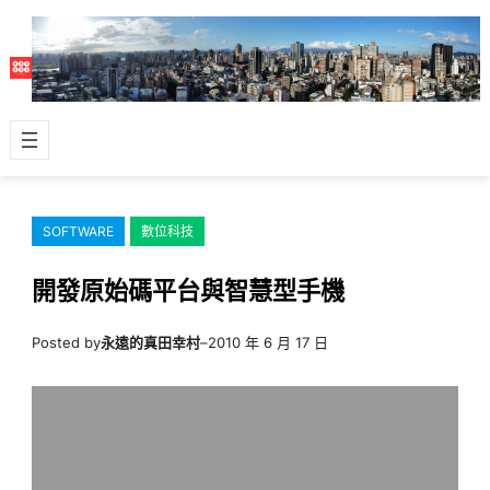
跳
至
主
要
內
容
SOFTWARE
數位科技
開發原始碼平台與智慧型手機
Posted by
永遠的真田幸村
–
2010 年 6 月 17 日