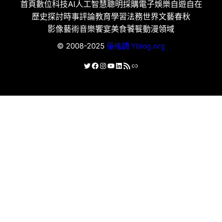
首頁
數位科技
AI人工智慧
聰明採購
電子娛樂
自遊自在
歷史探討
時事評論
教育學習
法務世界
文藝春秋
影像藝術
音樂饗宴
美食饕餮
動漫領域
© 2008-2025
優格網 Yblog.org
X
Facebook
Instagram
YouTube
LinkedIn
RSS 資訊提供
連結