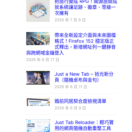
把旅行變成 RPG！開源旅遊成
就系統讓足跡、徽章、等級一
次擁有
2026 年 7 月 9 日
帶來全新設定介面與未來圖檔
格式！Firefox 152 穩定版正
式釋出，新增網址列一鍵靜音
與跨網域金鑰登入
2026 年 6 月 17 日
Just a New Tab – 拾光新分
頁（隨機桌布與金句）
2026 年 6 月 11 日
婚前同居契合度檢視清單
2026 年 6 月 9 日
Just Tab Reloader：輕巧實
用的網頁隨機自動重整工具