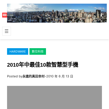
跳
至
主
要
內
容
HARDWARE
數位科技
2010年中最佳10款智慧型手機
Posted by
永遠的真田幸村
–
2010 年 6 月 13 日