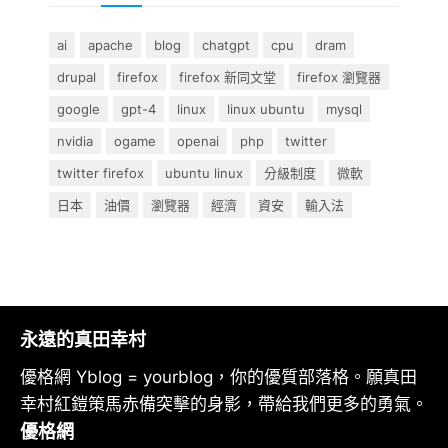
ai
apache
blog
chatgpt
cpu
dram
drupal
firefox
firefox 新同文堂
firefox 瀏覽器
google
gpt-4
linux
linux ubuntu
mysql
nvidia
ogame
openai
php
twitter
twitter firefox
ubuntu linux
分級制度
微軟
日本
油價
瀏覽器
經濟
資安
輸入法
永遠的真田幸村
優格網 Yblog = yourblog，你的優質部落格。願真田
幸村紅鎧策馬赤備突擊的身影，帶給我們更多的勇氣。
優格網