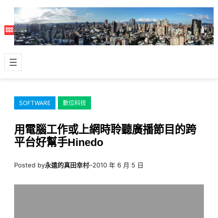
跳
至
主
要
內
容
SOFTWARE
數位科技
用電腦工作或上網時聆聽廣播節目的跨
平台好幫手Hinedo
Posted by
永遠的真田幸村
–
2010 年 6 月 5 日