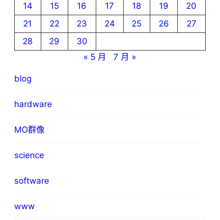
14
15
16
17
18
19
20
21
22
23
24
25
26
27
28
29
30
« 5 月
7 月 »
blog
hardware
MO群像
science
software
www