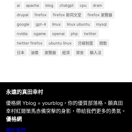
ai
apache
blog
chatgpt
cpu
dram
drupal
firefox
firefox 新同文堂
firefox 瀏覽器
google
gpt-4
linux
linux ubuntu
mysql
nvidia
ogame
openai
php
twitter
twitter firefox
ubuntu linux
分級制度
微軟
日本
油價
瀏覽器
經濟
資安
輸入法
永遠的真田幸村
優格網 Yblog = yourblog，你的優質部落格。願真田
幸村紅鎧策馬赤備突擊的身影，帶給我們更多的勇氣。
優格網
關於我們