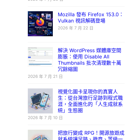
Mozilla 發布 Firefox 153.0：
Vulkan 視訊解碼登場
2026 年 7 月 22 日
解決 WordPress 媒體庫空間
膨脹：使用 Disable All
Thumbnails 批次清理數十萬
冗餘縮圖
2026 年 7 月 21 日
視覺化圖卡呈現你的真實人
生：從台灣旅行足跡到程式職
涯，全面進化的「人生成就系
統」生態圈
2026 年 7 月 10 日
把旅行變成 RPG！開源旅遊成
就系統讓足跡、徽章、等級一