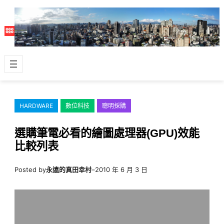
跳
至
主
要
內
容
HARDWARE
數位科技
聰明採購
選購筆電必看的繪圖處理器(GPU)效能
比較列表
Posted by
永遠的真田幸村
–
2010 年 6 月 3 日