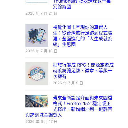
Thumbnails 批次清理數十萬
冗餘縮圖
2026 年 7 月 21 日
視覺化圖卡呈現你的真實人
生：從台灣旅行足跡到程式職
涯，全面進化的「人生成就系
統」生態圈
2026 年 7 月 10 日
把旅行變成 RPG！開源旅遊成
就系統讓足跡、徽章、等級一
次擁有
2026 年 7 月 9 日
帶來全新設定介面與未來圖檔
格式！Firefox 152 穩定版正
式釋出，新增網址列一鍵靜音
與跨網域金鑰登入
2026 年 6 月 17 日