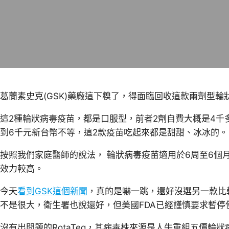
葛蘭素史克(GSK)藥廠這下糗了，得面臨回收這款兩劑型輪狀病
這2種輪狀病毒疫苗，都是口服型，前者2劑自費大概是4千
到6千元新台幣不等，這2款疫苗吃起來都是甜甜、冰冰的。
按照我們家庭醫師的說法， 輪狀病毒疫苗適用於6周至6個月
效力較高。
今天
看到GSK這個新聞
，真的是嚇一跳，還好沒選另一款比較便
不是很大，衛生署也說還好，但美國FDA已經謹慎要求暫
沒有出問題的RotaTeq，其病毒株來源是人牛重組五價輪狀病毒 