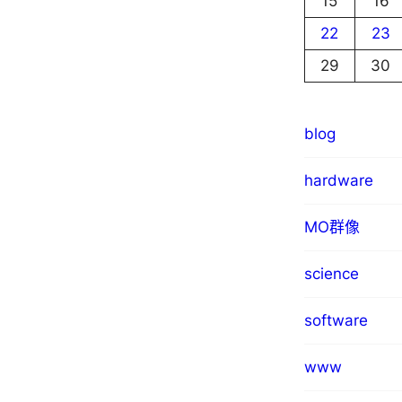
15
16
22
23
29
30
blog
hardware
MO群像
science
software
www