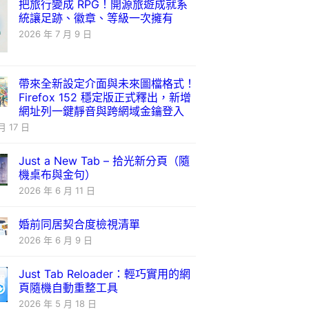
把旅行變成 RPG！開源旅遊成就系
統讓足跡、徽章、等級一次擁有
2026 年 7 月 9 日
帶來全新設定介面與未來圖檔格式！
Firefox 152 穩定版正式釋出，新增
網址列一鍵靜音與跨網域金鑰登入
月 17 日
Just a New Tab – 拾光新分頁（隨
機桌布與金句）
2026 年 6 月 11 日
婚前同居契合度檢視清單
2026 年 6 月 9 日
Just Tab Reloader：輕巧實用的網
頁隨機自動重整工具
2026 年 5 月 18 日