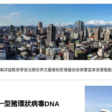
事評論
教育學習
法務世界
文藝春秋
影像藝術
音樂饗宴
美食饕餮
動
一型豬環狀病毒DNA