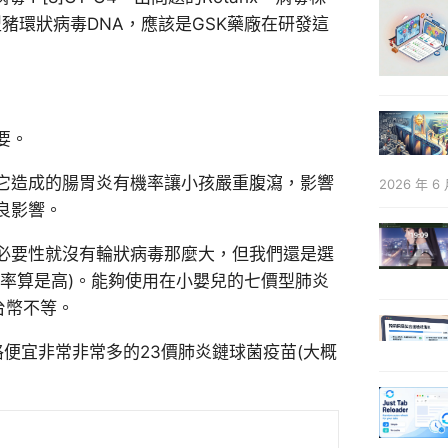
型豬環狀病毒DNA，應該是GSK藥廠在研發這
要。
它造成的腸胃炎有機率讓小孩嚴重腹瀉，影響
2026 年 6 
良影響。
必要性就沒有輪狀病毒那麼大，但我們還是選
率算是高)。能夠使用在小嬰兒的七價型肺炎
台幣不等。
便宜非常非常多的23價肺炎鏈球菌疫苗(大概