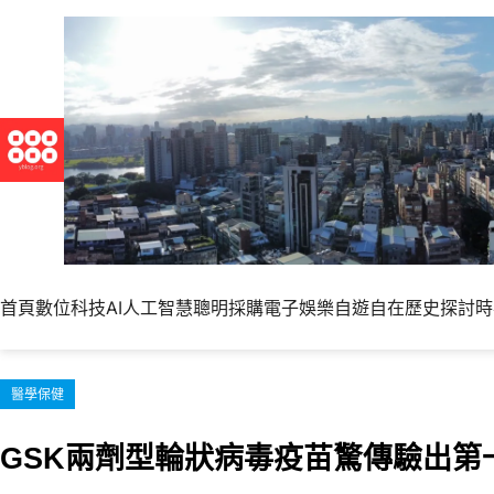
跳
至
主
要
內
容
首頁
數位科技
AI人工智慧
聰明採購
電子娛樂
自遊自在
歷史探討
時
醫學保健
GSK兩劑型輪狀病毒疫苗驚傳驗出第