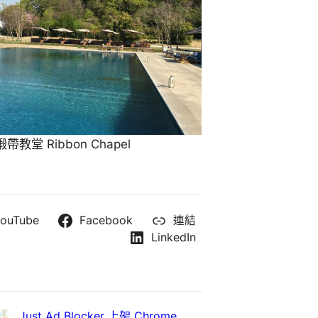
教堂 Ribbon Chapel
ouTube
Facebook
連結
LinkedIn
Just Ad Blocker 上架 Chrome