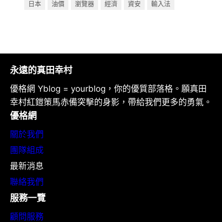
日本
油價
瀏覽器
經濟
資安
輸入法
永遠的真田幸村
優格網 Yblog = yourblog，你的優質部落格。願真田
幸村紅鎧策馬赤備突擊的身影，帶給我們更多的勇氣。
優格網
關於我們
團隊組成
最新消息
聯絡我們
服務一覽
顧問服務