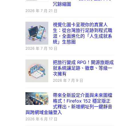
冗餘縮圖
2026 年 7 月 21 日
視覺化圖卡呈現你的真實人
生：從台灣旅行足跡到程式職
涯，全面進化的「人生成就系
統」生態圈
2026 年 7 月 10 日
把旅行變成 RPG！開源旅遊成
就系統讓足跡、徽章、等級一
次擁有
2026 年 7 月 9 日
帶來全新設定介面與未來圖檔
格式！Firefox 152 穩定版正
式釋出，新增網址列一鍵靜音
與跨網域金鑰登入
2026 年 6 月 17 日