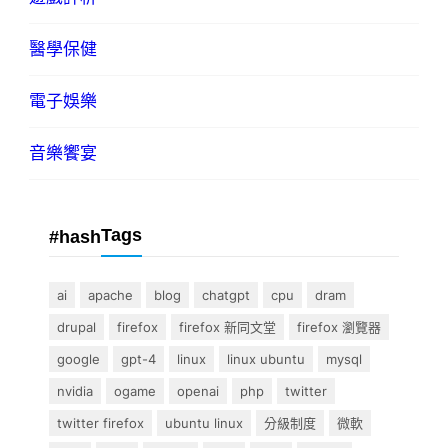
醫學保健
電子娛樂
音樂饗宴
Tags
#hash
ai
apache
blog
chatgpt
cpu
dram
drupal
firefox
firefox 新同文堂
firefox 瀏覽器
google
gpt-4
linux
linux ubuntu
mysql
nvidia
ogame
openai
php
twitter
twitter firefox
ubuntu linux
分級制度
微軟