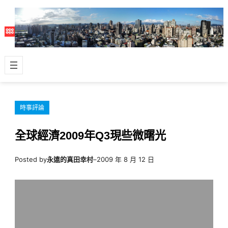
跳
至
主
要
內
容
時事評論
全球經濟2009年Q3現些微曙光
Posted by
永遠的真田幸村
–
2009 年 8 月 12 日