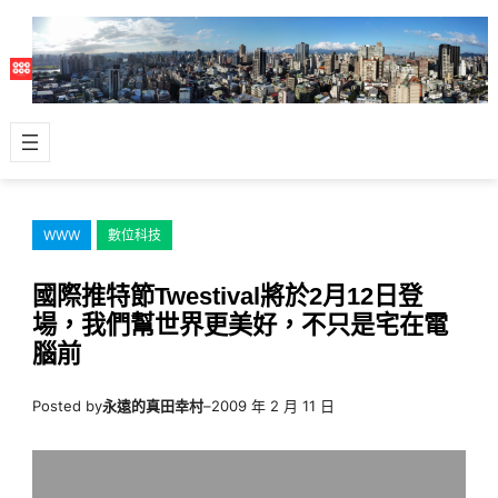
跳
至
主
要
內
容
WWW
數位科技
國際推特節Twestival將於2月12日登
場，我們幫世界更美好，不只是宅在電
腦前
Posted by
永遠的真田幸村
–
2009 年 2 月 11 日