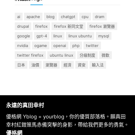
ai
apache
blog
chatgpt
cpu
dram
drupal
firefox
firefox 新同文堂
firefox 瀏覽器
google
gpt-4
linux
linux ubuntu
mysql
nvidia
ogame
openai
php
twitter
twitter firefox
ubuntu linux
分級制度
微軟
日本
油價
瀏覽器
經濟
資安
輸入法
永遠的真田幸村
優格網 Yblog = yourblog，你的優質部落格。願真田
幸村紅鎧策馬赤備突擊的身影，帶給我們更多的勇氣。
優格網