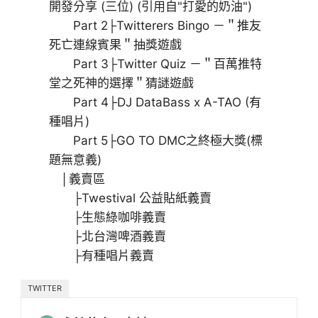
開發分享 (三位) (引用自"打愛的奶油")
Part 2├Twitterers Bingo －＂推友
死亡連線賓果＂抽獎遊戲
Part 3├Twitter Quiz －＂百萬推特
堂之死神的選擇＂猜謎遊戲
Part 4├DJ DataBass x A-TAO (有
種唱片)
Part 5├GO TO DMC之終極大獎(標
題無意義)
│義賣區
├Twestival 公益貼紙義賣
├生態綠咖啡義賣
├北台灣啤酒義賣
├有種唱片義賣
TWITTER