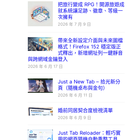
把旅行變成 RPG！開源旅遊成
就系統讓足跡、徽章、等級一
次擁有
2026 年 7 月 9 日
帶來全新設定介面與未來圖檔
格式！Firefox 152 穩定版正
式釋出，新增網址列一鍵靜音
與跨網域金鑰登入
2026 年 6 月 17 日
Just a New Tab – 拾光新分
頁（隨機桌布與金句）
2026 年 6 月 11 日
婚前同居契合度檢視清單
2026 年 6 月 9 日
Just Tab Reloader：輕巧實
用的網頁隨機自動重整工具