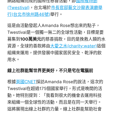
網路組織而成的國際性慈善活動，即
國際
推特
節
(Twestival)
，台北場於
市長官邸藝文沙龍表演廳舉
行(台北市徐州路46號)
舉行。
這是由活動發起人Amanda Rose想出來的點子，
Twestival是一個獨一無二的全球性活動，目標是要
募集到
100萬美元
的慈善捐款，目的是挽救人類的水
資源，全球的善款將由
大愛之水(charity:water)
這個
組織來運用，提供發展中國家居民安全、乾淨的飲
用水。
線上社群能幫世界更美好，不只是宅在電腦前
根據
英國CNET
採訪Amanda Rose的說法，這次的
Twestival在超過175個國家舉行，形式是晚間的活
動。她特別提到：「我看到很大的機會去運用科技
來組織一個全球性的活動，而且是在同一天舉行。
這將展現出線上社群的力量，線上社群能幫助社會