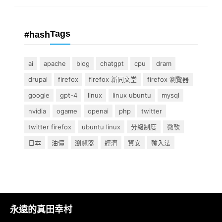
Tags
#hash
ai
apache
blog
chatgpt
cpu
dram
drupal
firefox
firefox 新同文堂
firefox 瀏覽器
google
gpt-4
linux
linux ubuntu
mysql
nvidia
ogame
openai
php
twitter
twitter firefox
ubuntu linux
分級制度
微軟
日本
油價
瀏覽器
經濟
資安
輸入法
永遠的真田幸村