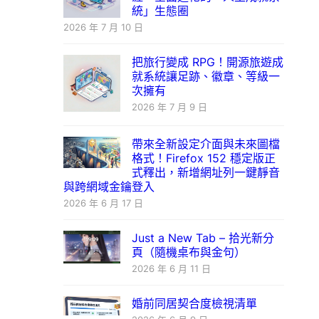
統」生態圈
2026 年 7 月 10 日
把旅行變成 RPG！開源旅遊成
就系統讓足跡、徽章、等級一
次擁有
2026 年 7 月 9 日
帶來全新設定介面與未來圖檔
格式！Firefox 152 穩定版正
式釋出，新增網址列一鍵靜音
與跨網域金鑰登入
2026 年 6 月 17 日
Just a New Tab – 拾光新分
頁（隨機桌布與金句）
2026 年 6 月 11 日
婚前同居契合度檢視清單