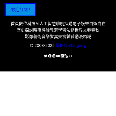
歡迎訂閱 !
首頁
數位科技
AI人工智慧
聰明採購
電子娛樂
自遊自在
歷史探討
時事評論
教育學習
法務世界
文藝春秋
影像藝術
音樂饗宴
美食饕餮
動漫領域
© 2008-2025
優格網 Yblog.org
X
Facebook
Instagram
YouTube
LinkedIn
RSS 資訊提供
連結