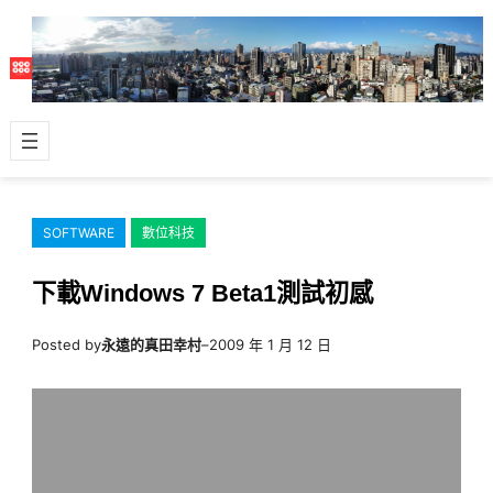
跳
至
主
要
內
容
SOFTWARE
數位科技
下載Windows 7 Beta1測試初感
Posted by
永遠的真田幸村
–
2009 年 1 月 12 日