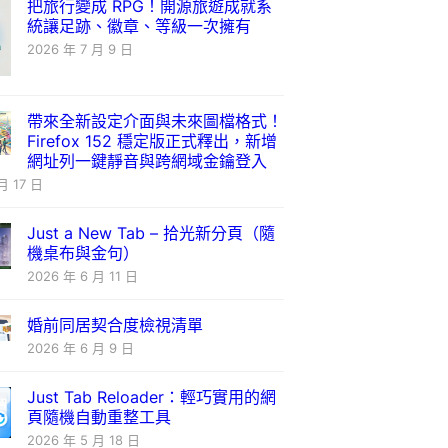
把旅行變成 RPG！開源旅遊成就系
統讓足跡、徽章、等級一次擁有
2026 年 7 月 9 日
帶來全新設定介面與未來圖檔格式！
Firefox 152 穩定版正式釋出，新增
網址列一鍵靜音與跨網域金鑰登入
月 17 日
Just a New Tab – 拾光新分頁（隨
機桌布與金句）
2026 年 6 月 11 日
婚前同居契合度檢視清單
2026 年 6 月 9 日
Just Tab Reloader：輕巧實用的網
頁隨機自動重整工具
2026 年 5 月 18 日