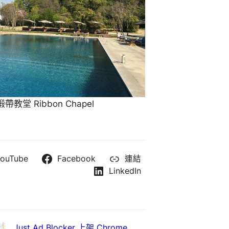
教堂 Ribbon Chapel
ouTube
Facebook
連結
LinkedIn
Just Ad Blocker 上架 Chrome