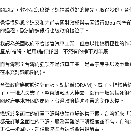
問題是，救不完怎麼辦？選擇體質好的優先，取得股份，合
覺得很熟悉？這又和先前美國財政部與美國銀行(Boa)接
的過程，歐洲許多銀行也被政府接管了。
我認為美國政府不會接管汽車工業，但會以比較積極性的作
產業(福特、通用)進行紓困，不然有的撐不到年底。
而台灣呢？台灣的強項不是汽車工業，是電子產業以及重量
在本文討論範圍內)。
台灣政府應該設法對面板、記憶體(DRAM)、電子、指標
了，一堆人失業了，整碗被韓國人捧去，銀行一堆呆帳死很
國政府要求紓困的原因，台灣政府協助產業的動作太慢。
幾近於全面性的訂單下滑與終端市場銷售不振，台灣近來「
都是訂單全面性的下滑。服務業雖然下滑程度並不高，有的
更進一步減少，部份服務業會被影響得很嚴重。