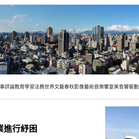
事評論
教育學習
法務世界
文藝春秋
影像藝術
音樂饗宴
美食饕餮
動
業進行紓困