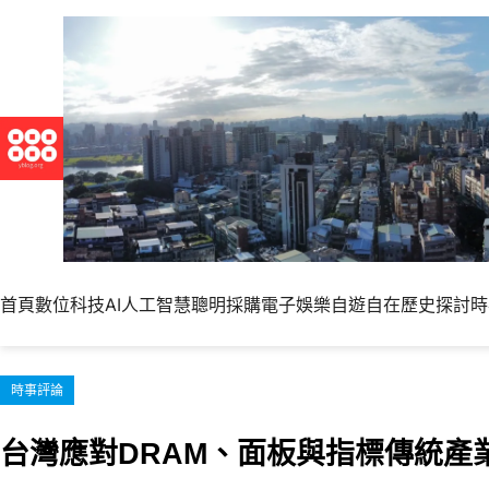
跳
至
主
要
內
容
首頁
數位科技
AI人工智慧
聰明採購
電子娛樂
自遊自在
歷史探討
時
時事評論
台灣應對DRAM、面板與指標傳統產