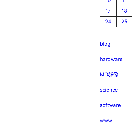
10
11
17
18
24
25
blog
hardware
MO群像
science
software
www