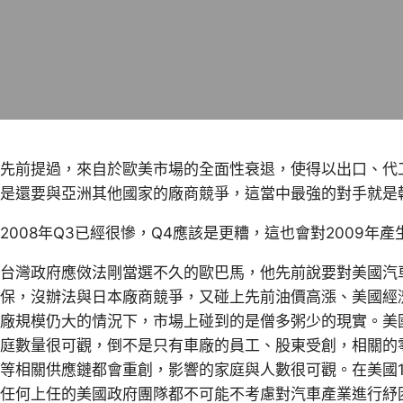
先前提過，來自於歐美市場的全面性衰退，使得以出口、代
是還要與亞洲其他國家的廠商競爭，這當中最強的對手就是
2008年Q3已經很慘，Q4應該是更糟，這也會對2009年產
台灣政府應傚法剛當選不久的歐巴馬，他先前說要對美國汽
保，沒辦法與日本廠商競爭，又碰上先前油價高漲、美國經
廠規模仍大的情況下，市場上碰到的是僧多粥少的現實。美
庭數量很可觀，倒不是只有車廠的員工、股東受創，相關的
等相關供應鏈都會重創，影響的家庭與人數很可觀。在美國1
任何上任的美國政府團隊都不可能不考慮對汽車產業進行紓