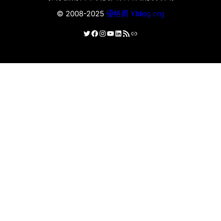
© 2008-2025
優格網 Yblog.org
X
Facebook
Instagram
YouTube
LinkedIn
RSS 資訊提供
連結