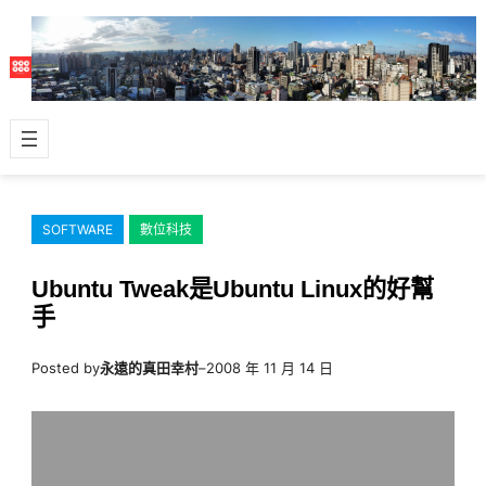
跳
至
主
要
內
容
SOFTWARE
數位科技
Ubuntu Tweak是Ubuntu Linux的好幫
手
Posted by
永遠的真田幸村
–
2008 年 11 月 14 日