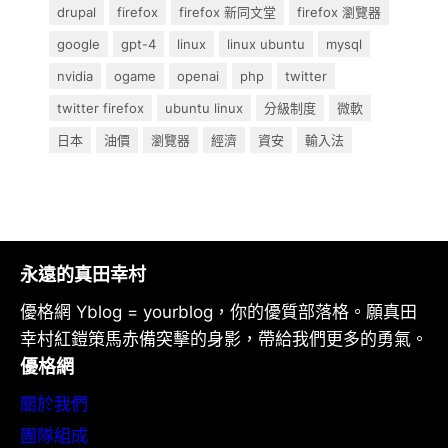
drupal
firefox
firefox 新同文堂
firefox 瀏覽器
google
gpt-4
linux
linux ubuntu
mysql
nvidia
ogame
openai
php
twitter
twitter firefox
ubuntu linux
分級制度
微軟
日本
油價
瀏覽器
經濟
資安
輸入法
永遠的真田幸村
優格網 Yblog = yourblog，你的優質部落格。願真田
幸村紅鎧策馬赤備突擊的身影，帶給我們更多的勇氣。
優格網
關於我們
團隊組成