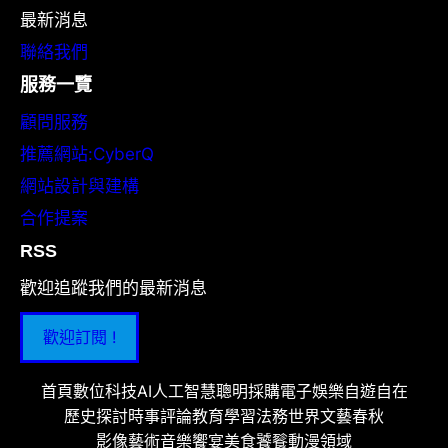
最新消息
聯絡我們
服務一覽
顧問服務
推薦網站:CyberQ
網站設計與建構
合作提案
RSS
歡迎追蹤我們的最新消息
歡迎訂閱 !
首頁
數位科技
AI人工智慧
聰明採購
電子娛樂
自遊自在
歷史探討
時事評論
教育學習
法務世界
文藝春秋
影像藝術
音樂饗宴
美食饕餮
動漫領域