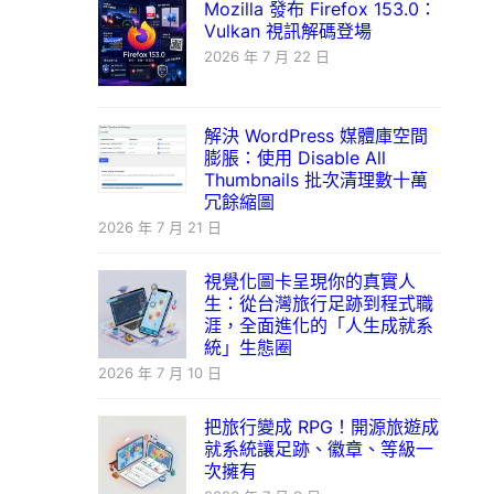
Mozilla 發布 Firefox 153.0：
Vulkan 視訊解碼登場
2026 年 7 月 22 日
解決 WordPress 媒體庫空間
膨脹：使用 Disable All
Thumbnails 批次清理數十萬
冗餘縮圖
2026 年 7 月 21 日
視覺化圖卡呈現你的真實人
生：從台灣旅行足跡到程式職
涯，全面進化的「人生成就系
統」生態圈
2026 年 7 月 10 日
把旅行變成 RPG！開源旅遊成
就系統讓足跡、徽章、等級一
次擁有