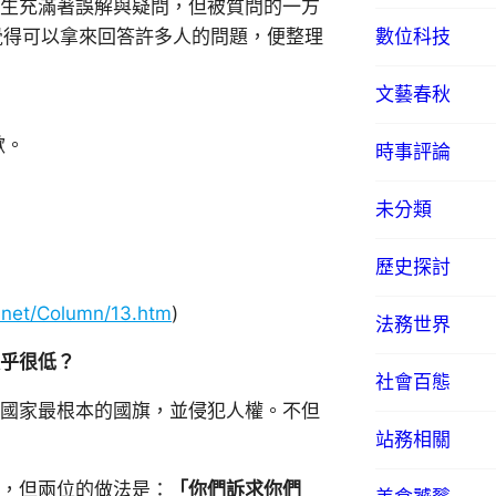
生充滿著誤解與疑問，但被質問的一方
數位科技
篇，覺得可以拿來回答許多人的問題，便整理
文藝春秋
歉。
時事評論
。
。
未分類
歷史探討
s.net/Column/13.htm
)
法務世界
乎很低？
社會百態
國家最根本的國旗，並侵犯人權。不但
站務相關
，但兩位的做法是：
「你們訴求你們