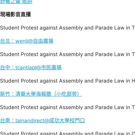
野莓之聲 歌詞
現場影音直播
Student Protest against Assembly and Parade Law in T
台北：wenli@自由廣場
Student Protest against Assembly and Parade Law in 
台中：tcantiapl@市民廣場
Student Protest against Assembly and Parade Law in 
新竹：清華大學海報牆（小吃部旁）
Student Protest against Assembly and Parade Law in T
台南：tainandirect@成功大學校門口
Student Protest against Assembly and Parade Law in C