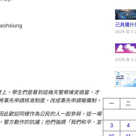
己具備什
Kaohsiung
2026 年 5 
2026 年 5 
實上，學生們是看到這幾天警察維安過當，才
將事先申請核准制度，改成事先申請報備制。
一
二
因此歡迎同樣作為公民的人一起參與，這一場
，警方動作的抗議；他們強調「我們和平、並
3
4