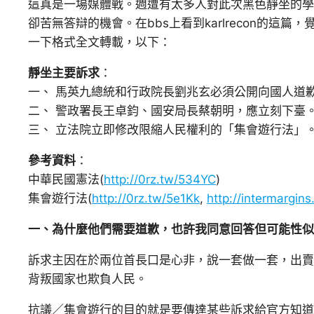
這真是一場媒體戰。週遭有太多人對此次黑色靜坐的學
卻苦無答辯的機會。在bbs上看到karlrecon的這
一下格式全文轉載，以下：
靜坐主要訴求
：
一、 馬英九總統和行政院長劉兆玄必須公開向國人道
二、 警政署長王卓鈞、國安局長蔡朝明，應立刻下臺
三、 立法院立即修改限縮人民權利的「集會遊行法」
參考資料
：
中華民國憲法(
http://0rz.tw/534YC
)
集會遊行法(
http://0rz.tw/5e1Kk
,
http://intermargin
一、為什麼他們需要道歉，也許我同意回答但可能性似
訴求主因在於兩位首長口是心非，說一套做一套，出賣
背叛國家也欺負人民。
抗議／集會遊行的目的就是要傳達某些訴求給官方知道