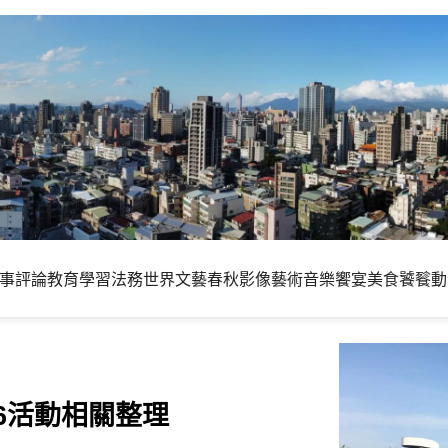
事評論
教育學習
法務世界
文藝春秋
影像藝術
音樂饗宴
美食饕餮
動
06活動相關整理