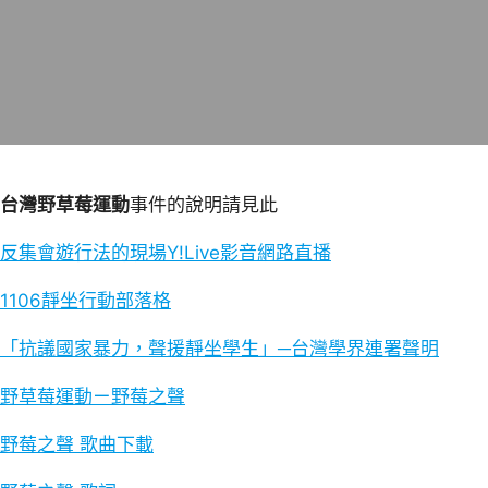
台灣野草莓運動
事件的說明請見此
反集會遊行法的現場Y!Live影音網路直播
1106靜坐行動部落格
「抗議國家暴力，聲援靜坐學生」─台灣學界連署聲明
野草莓運動ㄧ野莓之聲
野莓之聲 歌曲下載