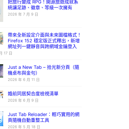
把旅行變成 RPG！開源旅遊成就系
統讓足跡、徽章、等級一次擁有
2026 年 7 月 9 日
帶來全新設定介面與未來圖檔格式！
Firefox 152 穩定版正式釋出，新增
網址列一鍵靜音與跨網域金鑰登入
月 17 日
Just a New Tab – 拾光新分頁（隨
機桌布與金句）
2026 年 6 月 11 日
婚前同居契合度檢視清單
2026 年 6 月 9 日
Just Tab Reloader：輕巧實用的網
頁隨機自動重整工具
2026 年 5 月 18 日