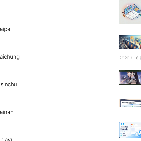
aipei
Taichung
2026 年 6 
Hsinchu
ainan
hiayi