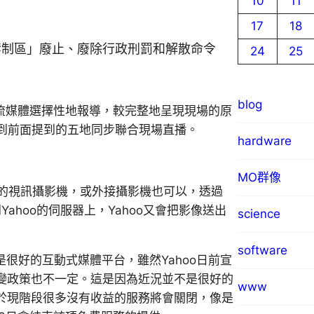
10
11
17
18
禁制區」廢止、廢除行政刑罰和解散命令
24
25
blog
前主流媒體選擇性地報導，較完整地呈現現場的原
到前面提到的五地同步聯合現場直播。
hardware
MO群像
機的視訊攝影機，或外接攝影機也可以，透過
Yahoo的伺服器上，Yahoo又會把影像送出
science
software
是很好的互動式媒體平台，雖然Yahoo日前宣
改變政策也不一定。這是因為近況並不是很好的
www
至於現階段很多沒有收益的服務將會關閉，像是