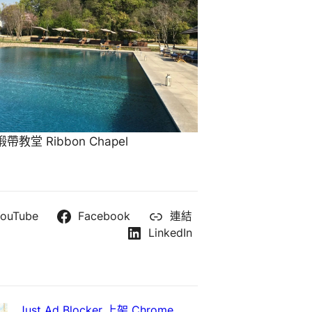
教堂 Ribbon Chapel
ouTube
Facebook
連結
LinkedIn
Just Ad Blocker 上架 Chrome