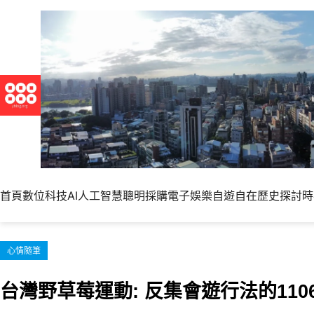
跳
至
主
要
內
容
首頁
數位科技
AI人工智慧
聰明採購
電子娛樂
自遊自在
歷史探討
時
心情隨筆
台灣野草莓運動: 反集會遊行法的11