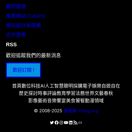
顧問服務
推薦網站:CyberQ
網站設計與建構
合作提案
RSS
歡迎追蹤我們的最新消息
歡迎訂閱 !
首頁
數位科技
AI人工智慧
聰明採購
電子娛樂
自遊自在
歷史探討
時事評論
教育學習
法務世界
文藝春秋
影像藝術
音樂饗宴
美食饕餮
動漫領域
© 2008-2025
優格網 Yblog.org
X
Facebook
Instagram
YouTube
LinkedIn
RSS 資訊提供
連結