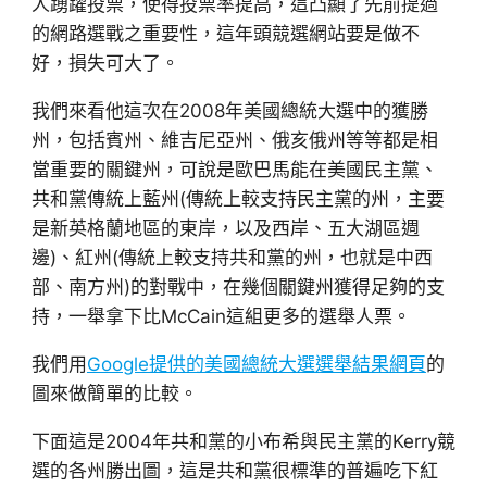
人踴躍投票，使得投票率提高，這凸顯了先前提過
的網路選戰之重要性，這年頭競選網站要是做不
好，損失可大了。
我們來看他這次在2008年美國總統大選中的獲勝
州，包括賓州、維吉尼亞州、俄亥俄州等等都是相
當重要的關鍵州，可說是歐巴馬能在美國民主黨、
共和黨傳統上藍州(傳統上較支持民主黨的州，主要
是新英格蘭地區的東岸，以及西岸、五大湖區週
邊)、紅州(傳統上較支持共和黨的州，也就是中西
部、南方州)的對戰中，在幾個關鍵州獲得足夠的支
持，一舉拿下比McCain這組更多的選舉人票。
我們用
Google提供的美國總統大選選舉結果網頁
的
圖來做簡單的比較。
下面這是2004年共和黨的小布希與民主黨的Kerry競
選的各州勝出圖，這是共和黨很標準的普遍吃下紅