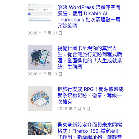
解決 WordPress 媒體庫空間
膨脹：使用 Disable All
Thumbnails 批次清理數十萬
冗餘縮圖
2026 年 7 月 21 日
視覺化圖卡呈現你的真實人
生：從台灣旅行足跡到程式職
涯，全面進化的「人生成就系
統」生態圈
2026 年 7 月 10 日
把旅行變成 RPG！開源旅遊成
就系統讓足跡、徽章、等級一
次擁有
2026 年 7 月 9 日
帶來全新設定介面與未來圖檔
格式！Firefox 152 穩定版正
式釋出，新增網址列一鍵靜音