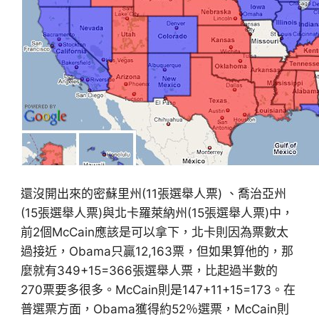
還沒開出來的密蘇里州(11張選舉人票) 、喬治亞州
(15張選舉人票)與北卡羅萊納州(15張選舉人票)中，
前2個McCain應該是可以拿下，北卡則因為票數太
過接近，Obama只贏12,163票，但如果算他的，那
麼就有349+15=366張選舉人票，比起過半數的
270票要多很多。McCain則是147+11+15=173。在
普選票方面，Obama獲得約52％選票，McCain則