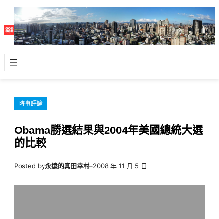
跳
至
主
要
內
容
時事評論
Obama勝選結果與2004年美國總統大選
的比較
Posted by
永遠的真田幸村
–
2008 年 11 月 5 日