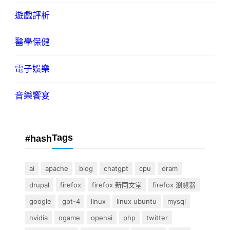
遊戲評析
醫學保健
電子娛樂
音樂饗宴
Tags
#hash
ai
apache
blog
chatgpt
cpu
dram
drupal
firefox
firefox 新同文堂
firefox 瀏覽器
google
gpt-4
linux
linux ubuntu
mysql
nvidia
ogame
openai
php
twitter