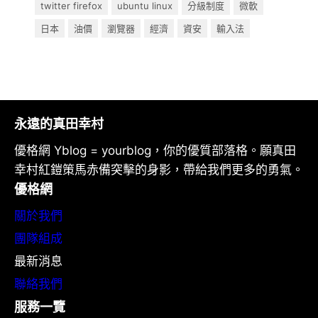
twitter firefox
ubuntu linux
分級制度
微軟
日本
油價
瀏覽器
經濟
資安
輸入法
永遠的真田幸村
優格網 Yblog = yourblog，你的優質部落格。願真田
幸村紅鎧策馬赤備突擊的身影，帶給我們更多的勇氣。
優格網
關於我們
團隊組成
最新消息
聯絡我們
服務一覽