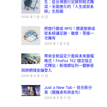
生：從台灣旅行足跡到程式職
涯，全面進化的「人生成就系
統」生態圈
2026 年 7 月 10 日
把旅行變成 RPG！開源旅遊成
就系統讓足跡、徽章、等級一
次擁有
2026 年 7 月 9 日
帶來全新設定介面與未來圖檔
格式！Firefox 152 穩定版正
式釋出，新增網址列一鍵靜音
與跨網域金鑰登入
2026 年 6 月 17 日
Just a New Tab – 拾光新分
頁（隨機桌布與金句）
2026 年 6 月 11 日