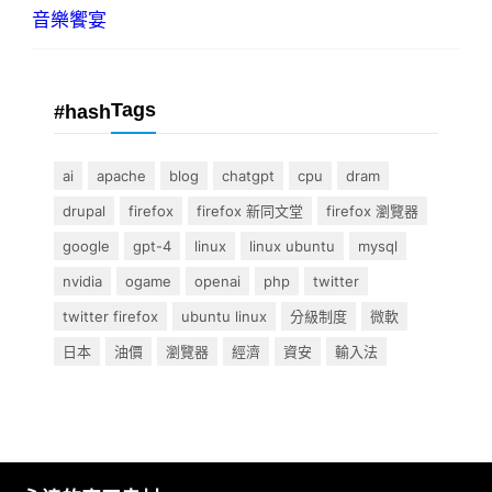
音樂饗宴
Tags
#hash
ai
apache
blog
chatgpt
cpu
dram
drupal
firefox
firefox 新同文堂
firefox 瀏覽器
google
gpt-4
linux
linux ubuntu
mysql
nvidia
ogame
openai
php
twitter
twitter firefox
ubuntu linux
分級制度
微軟
日本
油價
瀏覽器
經濟
資安
輸入法