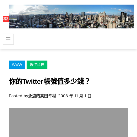
跳
至
主
要
內
容
WWW
數位科技
你的Twitter帳號值多少錢？
Posted by
永遠的真田幸村
–
2008 年 11 月 1 日