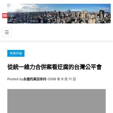
跳
至
主
要
內
容
時事評論
從統一維力合併案看迂腐的台灣公平會
Posted by
永遠的真田幸村
–
2008 年 9 月 11 日