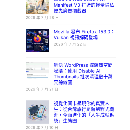
Manifest V3 打造的輕量隱私
優先廣告攔截器
2026 年 7 月 28 日
Mozilla 發布 Firefox 153.0：
Vulkan 視訊解碼登場
2026 年 7 月 22 日
解決 WordPress 媒體庫空間
膨脹：使用 Disable All
Thumbnails 批次清理數十萬
冗餘縮圖
2026 年 7 月 21 日
視覺化圖卡呈現你的真實人
生：從台灣旅行足跡到程式職
涯，全面進化的「人生成就系
統」生態圈
2026 年 7 月 10 日