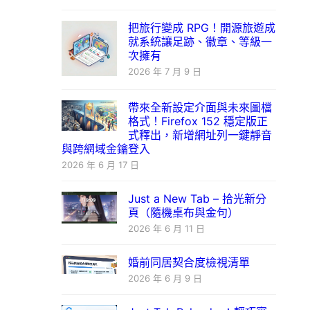
把旅行變成 RPG！開源旅遊成
就系統讓足跡、徽章、等級一
次擁有
2026 年 7 月 9 日
帶來全新設定介面與未來圖檔
格式！Firefox 152 穩定版正
式釋出，新增網址列一鍵靜音
與跨網域金鑰登入
2026 年 6 月 17 日
Just a New Tab – 拾光新分
頁（隨機桌布與金句）
2026 年 6 月 11 日
婚前同居契合度檢視清單
2026 年 6 月 9 日