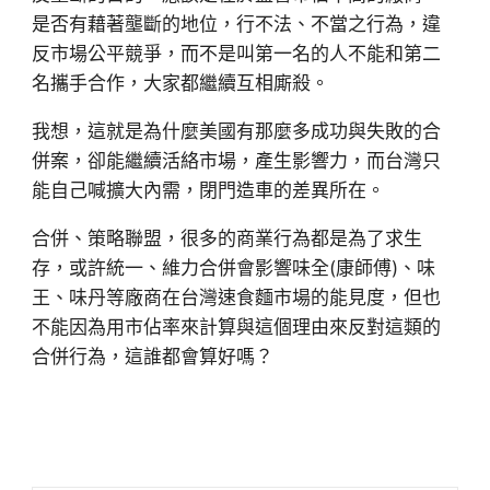
是否有藉著壟斷的地位，行不法、不當之行為，違
反市場公平競爭，而不是叫第一名的人不能和第二
名攜手合作，大家都繼續互相廝殺。
我想，這就是為什麼美國有那麼多成功與失敗的合
併案，卻能繼續活絡市場，產生影響力，而台灣只
能自己喊擴大內需，閉門造車的差異所在。
合併、策略聯盟，很多的商業行為都是為了求生
存，或許統一、維力合併會影響味全(康師傅)、味
王、味丹等廠商在台灣速食麵市場的能見度，但也
不能因為用市佔率來計算與這個理由來反對這類的
合併行為，這誰都會算好嗎？