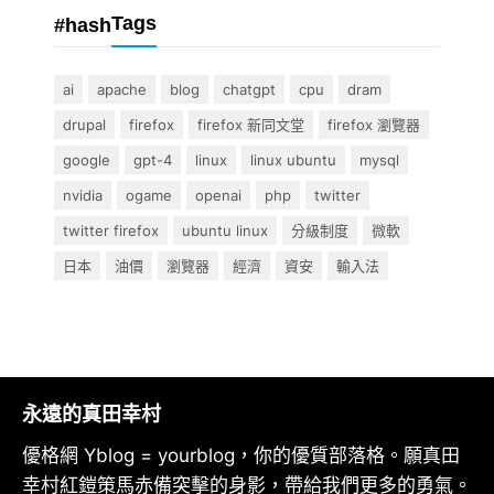
Tags
#hash
ai
apache
blog
chatgpt
cpu
dram
drupal
firefox
firefox 新同文堂
firefox 瀏覽器
google
gpt-4
linux
linux ubuntu
mysql
nvidia
ogame
openai
php
twitter
twitter firefox
ubuntu linux
分級制度
微軟
日本
油價
瀏覽器
經濟
資安
輸入法
永遠的真田幸村
優格網 Yblog = yourblog，你的優質部落格。願真田
幸村紅鎧策馬赤備突擊的身影，帶給我們更多的勇氣。