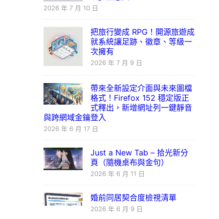
2026 年 7 月 10 日
把旅行變成 RPG！開源旅遊成
就系統讓足跡、徽章、等級一
次擁有
2026 年 7 月 9 日
帶來全新設定介面與未來圖檔
格式！Firefox 152 穩定版正
式釋出，新增網址列一鍵靜音
與跨網域金鑰登入
2026 年 6 月 17 日
Just a New Tab – 拾光新分
頁（隨機桌布與金句）
2026 年 6 月 11 日
婚前同居契合度檢視清單
2026 年 6 月 9 日