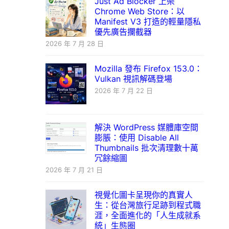
Just Ad Blocker 上架
Chrome Web Store：以
Manifest V3 打造的輕量隱私
優先廣告攔截器
2026 年 7 月 28 日
Mozilla 發布 Firefox 153.0：
Vulkan 視訊解碼登場
2026 年 7 月 22 日
解決 WordPress 媒體庫空間
膨脹：使用 Disable All
Thumbnails 批次清理數十萬
冗餘縮圖
2026 年 7 月 21 日
視覺化圖卡呈現你的真實人
生：從台灣旅行足跡到程式職
涯，全面進化的「人生成就系
統」生態圈