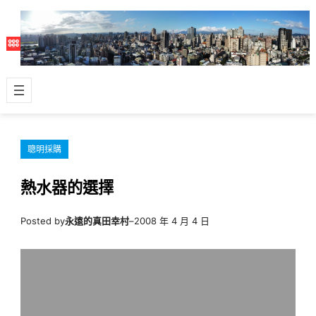
跳
至
主
要
內
容
聰明採購
熱水器的選擇
Posted by
永遠的真田幸村
–
2008 年 4 月 4 日