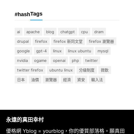
Tags
#hash
ai
apache
blog
chatgpt
cpu
dram
drupal
firefox
firefox 新同文堂
firefox 瀏覽器
google
gpt-4
linux
linux ubuntu
mysql
nvidia
ogame
openai
php
twitter
twitter firefox
ubuntu linux
分級制度
微軟
日本
油價
瀏覽器
經濟
資安
輸入法
永遠的真田幸村
優格網 Yblog = yourblog，你的優質部落格。願真田