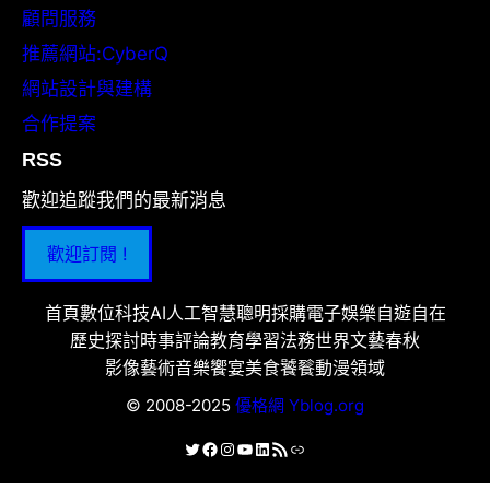
顧問服務
推薦網站:CyberQ
網站設計與建構
合作提案
RSS
歡迎追蹤我們的最新消息
歡迎訂閱 !
首頁
數位科技
AI人工智慧
聰明採購
電子娛樂
自遊自在
歷史探討
時事評論
教育學習
法務世界
文藝春秋
影像藝術
音樂饗宴
美食饕餮
動漫領域
© 2008-2025
優格網 Yblog.org
X
Facebook
Instagram
YouTube
LinkedIn
RSS 資訊提供
連結