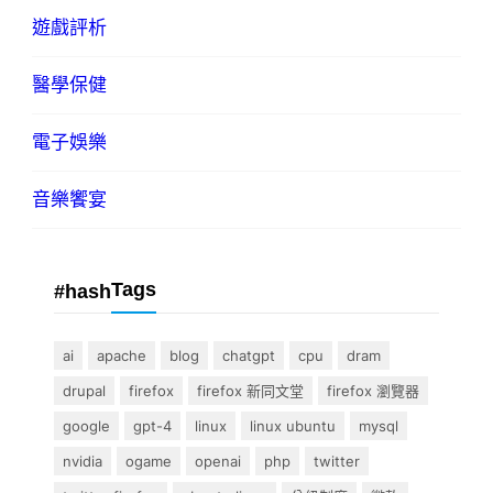
遊戲評析
醫學保健
電子娛樂
音樂饗宴
Tags
#hash
ai
apache
blog
chatgpt
cpu
dram
drupal
firefox
firefox 新同文堂
firefox 瀏覽器
google
gpt-4
linux
linux ubuntu
mysql
nvidia
ogame
openai
php
twitter