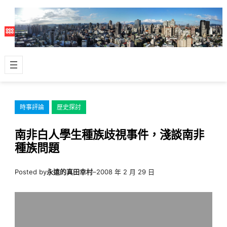
跳
至
主
要
內
容
時事評論
歷史探討
南非白人學生種族歧視事件，淺談南非
種族問題
Posted by
永遠的真田幸村
–
2008 年 2 月 29 日