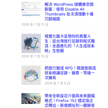
解決 WordPress 媒體庫空間
膨脹：使用 Disable All
Thumbnails 批次清理數十萬
冗餘縮圖
2026 年 7 月 21 日
視覺化圖卡呈現你的真實人
生：從台灣旅行足跡到程式職
涯，全面進化的「人生成就系
統」生態圈
2026 年 7 月 10 日
把旅行變成 RPG！開源旅遊成
就系統讓足跡、徽章、等級一
次擁有
2026 年 7 月 9 日
帶來全新設定介面與未來圖檔
格式！Firefox 152 穩定版正
式釋出，新增網址列一鍵靜音