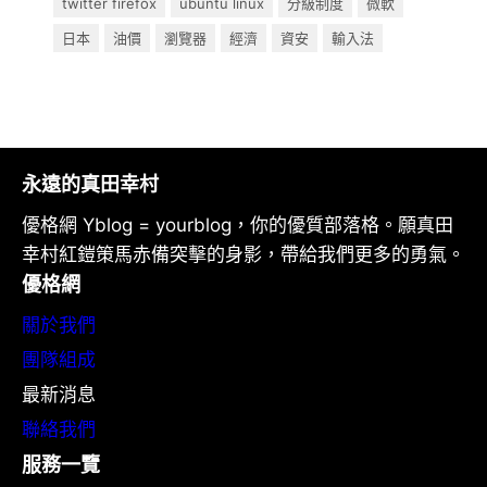
twitter firefox
ubuntu linux
分級制度
微軟
日本
油價
瀏覽器
經濟
資安
輸入法
永遠的真田幸村
優格網 Yblog = yourblog，你的優質部落格。願真田
幸村紅鎧策馬赤備突擊的身影，帶給我們更多的勇氣。
優格網
關於我們
團隊組成
最新消息
聯絡我們
服務一覽