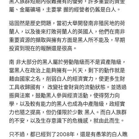
黑人族群短期內很難擁有的優勢，許多重要的貴金
屬、金屬礦場，主要掌 握的經營者仍舊是白人。
這固然是歷史問題，當初大舉開發南非殖民地的荷
蘭人，以及後來打敗荷蘭人的英國人，他們在南非
重要資源的擷取與擁有方面是黑人所不能及，早期
投資到現在的報酬還是很高。
南 非大部分的黑人屬於勞動階級而不是資產階級，
當黑人在政治上能夠擁有一片天，剩下的動作就是
藉由國家之名，削弱白人的經濟實力，使更多生財
工具收歸國有， 改變社會財貨的流動狀態。並透過
振興法案，鼓勵黑人參與經濟活動，使得努力向
學，以及較有能力的黑人也成為中產階級，政經實
力也隨之提高，但仍僅限於少數 黑人。而白人族群
的不安，以及生存意識下的危機感，就由此而生。
只不過，都已經到了2008年，還是有愚笨的白人瞧