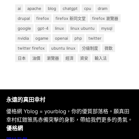
ai
apache
blog
chatgpt
cpu
dram
drupal
firefox
firefox 新同文堂
firefox 瀏覽器
google
gpt-4
linux
linux ubuntu
mysql
nvidia
ogame
openai
php
twitter
twitter firefox
ubuntu linux
分級制度
微軟
日本
油價
瀏覽器
經濟
資安
輸入法
永遠的真田幸村
優格網 Yblog = yourblog，你的優質部落格。願真田
幸村紅鎧策馬赤備突擊的身影，帶給我們更多的勇氣。
優格網