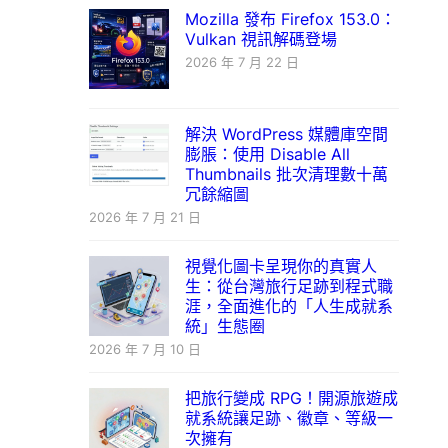
Mozilla 發布 Firefox 153.0：
Vulkan 視訊解碼登場
2026 年 7 月 22 日
解決 WordPress 媒體庫空間
膨脹：使用 Disable All
Thumbnails 批次清理數十萬
冗餘縮圖
2026 年 7 月 21 日
視覺化圖卡呈現你的真實人
生：從台灣旅行足跡到程式職
涯，全面進化的「人生成就系
統」生態圈
2026 年 7 月 10 日
把旅行變成 RPG！開源旅遊成
就系統讓足跡、徽章、等級一
次擁有