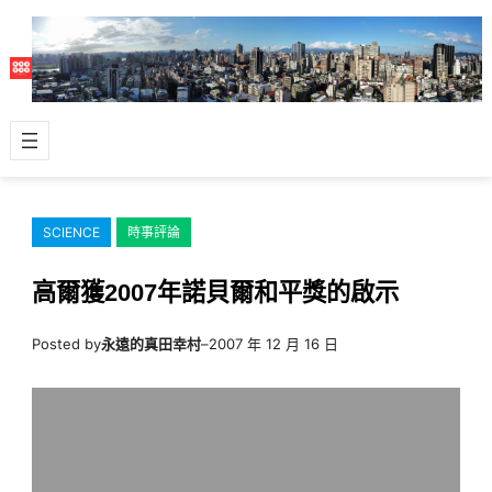
跳
至
主
要
內
容
SCIENCE
時事評論
高爾獲2007年諾貝爾和平獎的啟示
Posted by
永遠的真田幸村
–
2007 年 12 月 16 日