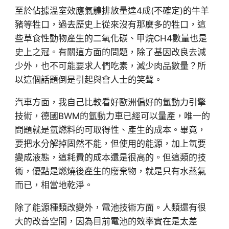
至於佔據溫室效應氣體排放量達4成(不確定)的牛羊
豬等牲口，過去歷史上從來沒有那麼多的牲口，這
些草食性動物產生的二氧化碳、甲烷CH4數量也是
史上之冠。有關這方面的問題，除了基因改良去減
少外，也不可能要求人們吃素，減少肉品數量？所
以這個話題倒是引起與會人士的笑聲。
汽車方面，我自己比較看好歐洲偏好的氫動力引擎
技術，德國BWM的氫動力車已經可以量產，唯一的
問題就是氫燃料的可取得性、產生的成本。畢竟，
要把水分解掉固然不能，但使用的能源，加上氫要
變成液態，這耗費的成本還是很高的。但這類的技
術，優點是燃燒後產生的廢棄物，就是只有水蒸氣
而已，相當地乾淨。
除了能源種類改變外，電池技術方面。人類還有很
大的改善空間，因為目前電池的效率實在是太差