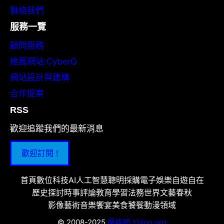
聯絡我們
服務一覽
顧問服務
推薦網站:CyberQ
網站設計與建構
合作提案
RSS
歡迎追蹤我們的最新消息
歡迎訂閱 !
首頁
數位科技
AI人工智慧
聰明採購
電子娛樂
自遊自在
歷史探討
時事評論
教育學習
法務世界
文藝春秋
影像藝術
音樂饗宴
美食饕餮
動漫領域
© 2008-2025
優格網 Yblog.org