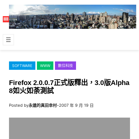
跳
至
主
要
內
容
SOFTWARE
WWW
數位科技
Firefox 2.0.0.7正式版釋出，3.0版Alpha
8如火如荼測試
Posted by
永遠的真田幸村
–
2007 年 9 月 19 日