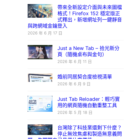
帶來全新設定介面與未來圖檔
格式！Firefox 152 穩定版正
式釋出，新增網址列一鍵靜音
與跨網域金鑰登入
2026 年 6 月 17 日
Just a New Tab – 拾光新分
頁（隨機桌布與金句）
2026 年 6 月 11 日
婚前同居契合度檢視清單
2026 年 6 月 9 日
Just Tab Reloader：輕巧實
用的網頁隨機自動重整工具
2026 年 5 月 18 日
台灣除了科技業還剩下什麼？
停止無效焦慮和製造無意義問