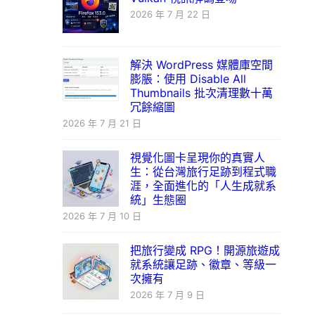
2026 年 7 月 22 日
解決 WordPress 媒體庫空間
膨脹：使用 Disable All
Thumbnails 批次清理數十萬
冗餘縮圖
2026 年 7 月 21 日
視覺化圖卡呈現你的真實人
生：從台灣旅行足跡到程式職
涯，全面進化的「人生成就系
統」生態圈
2026 年 7 月 10 日
把旅行變成 RPG！開源旅遊成
就系統讓足跡、徽章、等級一
次擁有
2026 年 7 月 9 日