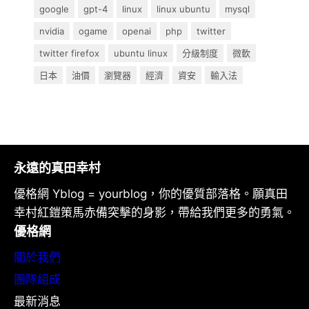
google
gpt-4
linux
linux ubuntu
mysql
nvidia
ogame
openai
php
twitter
twitter firefox
ubuntu linux
分級制度
微軟
日本
油價
瀏覽器
經濟
資安
輸入法
永遠的真田幸村
優格網 Yblog = yourblog，你的優質部落格。願真田
幸村紅鎧策馬赤備突擊的身影，帶給我們更多的勇氣。
優格網
關於我們
團隊組成
最新消息