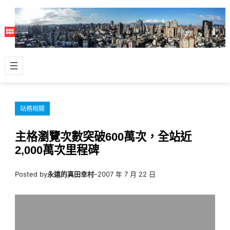
跳
至
主
要
內
容
站務相關
主格瀏覽次數突破600萬次，全站近
2,000萬次里程碑
Posted by
永遠的真田幸村
–
2007 年 7 月 22 日