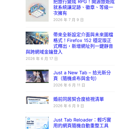
把旅行變成 RPG！開源旅遊成
就系統讓足跡、徽章、等級一
次擁有
2026 年 7 月 9 日
帶來全新設定介面與未來圖檔
格式！Firefox 152 穩定版正
式釋出，新增網址列一鍵靜音
與跨網域金鑰登入
2026 年 6 月 17 日
Just a New Tab – 拾光新分
頁（隨機桌布與金句）
2026 年 6 月 11 日
婚前同居契合度檢視清單
2026 年 6 月 9 日
Just Tab Reloader：輕巧實
用的網頁隨機自動重整工具