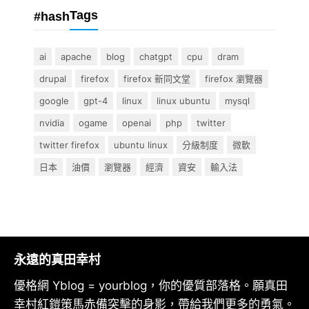
Tags
#hash
ai
apache
blog
chatgpt
cpu
dram
drupal
firefox
firefox 新同文堂
firefox 瀏覽器
google
gpt-4
linux
linux ubuntu
mysql
nvidia
ogame
openai
php
twitter
twitter firefox
ubuntu linux
分級制度
微軟
日本
油價
瀏覽器
經濟
資安
輸入法
永遠的真田幸村
優格網 Yblog = yourblog，你的優質部落格。願真田
幸村紅鎧策馬赤備突擊的身影，帶給我們更多的勇氣。