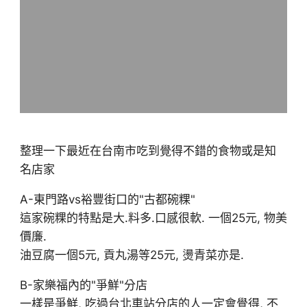
整理一下最近在台南市吃到覺得不錯的食物或是知
名店家
A-東門路vs裕豐街口的"古都碗粿"
這家碗粿的特點是大.料多.口感很軟. 一個25元, 物美
價廉.
油豆腐一個5元, 貢丸湯等25元, 燙青菜亦是.
B-家樂福內的"爭鮮"分店
一樣是爭鮮, 吃過台北車站分店的人一定會覺得, 不