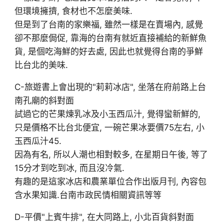
但環境擁擠, 食材也不怎麼美味.
但是到了台南的家樂福, 雖然一樣是在賣場內, 感覺
卻不那麼侷促, 靠海的台南有就近直接補給的新鮮魚
貨, 是個吃海鮮的好去處, 因此也就覺得台南的爭鮮
比台北的美味.
C-旅遊書上會出現的"莉莉冰店", 坐落在府前路上台
南孔廟的斜對面
試過它的芒果煉乳冰及小玉西瓜汁, 覺得蠻新鮮的,
只是價格不比台北便宜, 一碗芒果冰要價75左右, 小
玉西瓜汁45.
因為有名, 所以人潮也相對較多, 在星期日午後, 等了
15分才到吃到冰, 而且沒冷氣.
有趣的是這家冰店和農業單位合作出版月刊, 內容包
含水果知識.台南市政民情相關資訊等等
D-平價"上賓牛排", 在大同路上, 小北百貨斜對面