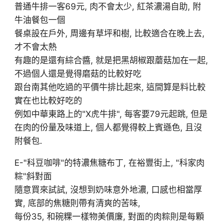
普通牛排一客69元, 肉不會太少, 紅茶濃湯自助, 附
牛油餐包一個
餐桌設在戶外, 周邊有草坪和樹, 比較適合在晚上去,
才不會太熱
有趣的是還有綜合醬, 就是把黑胡椒跟蘑菇加在一起,
不過個人還是覺得磨菇的比較好吃
跟台南其他吃過的平價牛排比起來, 這間算是料比較
實在也比較好吃的
例如中華東路上的"X虎牛排", 每客要79元起跳, 但是
在肉的份量及味道上, 個人都覺得較上賓遜色, 且沒
附餐包.
E-"科豆咖啡"的特濃焦糖布丁, 在裕豐街上, "科家肉
粽"斜對面
隨意買來試試, 沒想到奶味意外地濃, 口感也相當厚
實, 底部的焦糖則帶有清爽的苦味,
每份35, 和碗粿一樣物美價廉, 對面的肉粽則是每顆