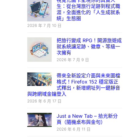
視覺化圖卡呈現你的真實人
生：從台灣旅行足跡到程式職
涯，全面進化的「人生成就系
統」生態圈
2026 年 7 月 10 日
把旅行變成 RPG！開源旅遊成
就系統讓足跡、徽章、等級一
次擁有
2026 年 7 月 9 日
帶來全新設定介面與未來圖檔
格式！Firefox 152 穩定版正
式釋出，新增網址列一鍵靜音
與跨網域金鑰登入
2026 年 6 月 17 日
Just a New Tab – 拾光新分
頁（隨機桌布與金句）
2026 年 6 月 11 日