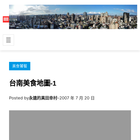
跳
至
主
要
內
容
美食饕餮
台南美食地圖-1
Posted by
永遠的真田幸村
–
2007 年 7 月 20 日