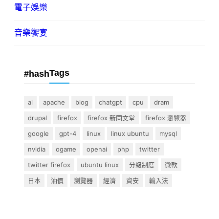
電子娛樂
音樂饗宴
Tags
#hash
ai
apache
blog
chatgpt
cpu
dram
drupal
firefox
firefox 新同文堂
firefox 瀏覽器
google
gpt-4
linux
linux ubuntu
mysql
nvidia
ogame
openai
php
twitter
twitter firefox
ubuntu linux
分級制度
微軟
日本
油價
瀏覽器
經濟
資安
輸入法