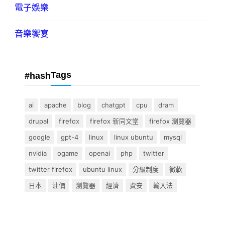
電子娛樂
音樂饗宴
Tags
#hash
ai
apache
blog
chatgpt
cpu
dram
drupal
firefox
firefox 新同文堂
firefox 瀏覽器
google
gpt-4
linux
linux ubuntu
mysql
nvidia
ogame
openai
php
twitter
twitter firefox
ubuntu linux
分級制度
微軟
日本
油價
瀏覽器
經濟
資安
輸入法