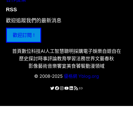
RSS
歡迎追蹤我們的最新消息
歡迎訂閱 !
首頁
數位科技
AI人工智慧
聰明採購
電子娛樂
自遊自在
歷史探討
時事評論
教育學習
法務世界
文藝春秋
影像藝術
音樂饗宴
美食饕餮
動漫領域
© 2008-2025
優格網 Yblog.org
X
Facebook
Instagram
YouTube
LinkedIn
RSS 資訊提供
連結