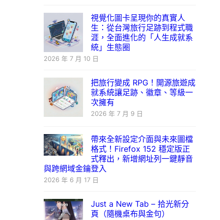
視覺化圖卡呈現你的真實人
生：從台灣旅行足跡到程式職
涯，全面進化的「人生成就系
統」生態圈
2026 年 7 月 10 日
把旅行變成 RPG！開源旅遊成
就系統讓足跡、徽章、等級一
次擁有
2026 年 7 月 9 日
帶來全新設定介面與未來圖檔
格式！Firefox 152 穩定版正
式釋出，新增網址列一鍵靜音
與跨網域金鑰登入
2026 年 6 月 17 日
Just a New Tab – 拾光新分
頁（隨機桌布與金句）