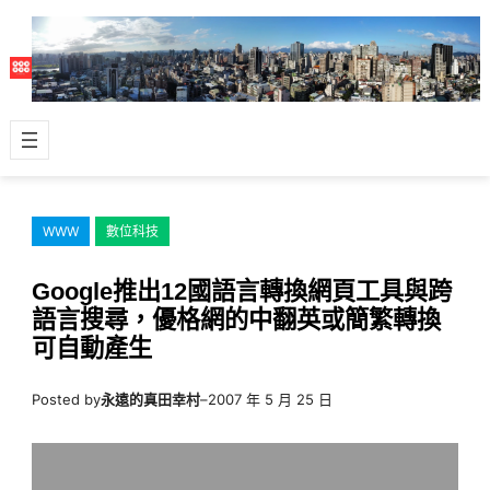
跳
至
主
要
內
容
WWW
數位科技
Google推出12國語言轉換網頁工具與跨
語言搜尋，優格網的中翻英或簡繁轉換
可自動產生
Posted by
永遠的真田幸村
–
2007 年 5 月 25 日