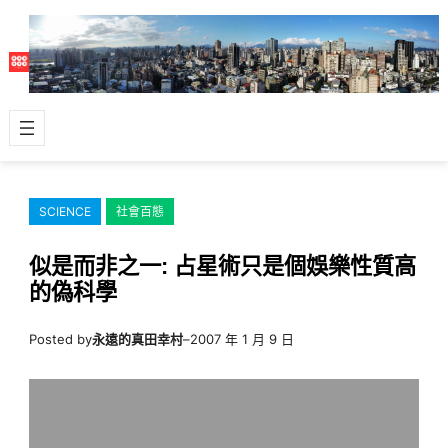
跳
至
主
要
內
容
SCIENCE
社會百態
似是而非之一: 占星術只是個娛樂性質高
的偽科學
Posted by
永遠的真田幸村
–
2007 年 1 月 9 日