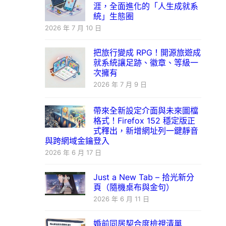
涯，全面進化的「人生成就系
統」生態圈
2026 年 7 月 10 日
把旅行變成 RPG！開源旅遊成
就系統讓足跡、徽章、等級一
次擁有
2026 年 7 月 9 日
帶來全新設定介面與未來圖檔
格式！Firefox 152 穩定版正
式釋出，新增網址列一鍵靜音
與跨網域金鑰登入
2026 年 6 月 17 日
Just a New Tab – 拾光新分
頁（隨機桌布與金句）
2026 年 6 月 11 日
婚前同居契合度檢視清單