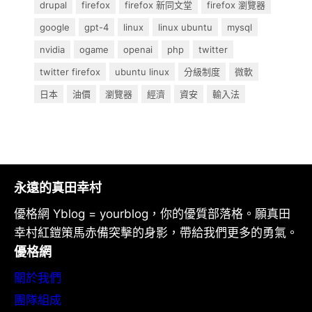
drupal
firefox
firefox 新同文堂
firefox 瀏覽器
google
gpt-4
linux
linux ubuntu
mysql
nvidia
ogame
openai
php
twitter
twitter firefox
ubuntu linux
分級制度
微軟
日本
油價
瀏覽器
經濟
資安
輸入法
永遠的真田幸村
優格網 Yblog = yourblog，你的優質部落格。願真田
幸村紅鎧策馬赤備突擊的身影，帶給我們更多的勇氣。
優格網
關於我們
團隊組成