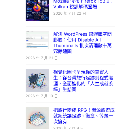
Mozilla 發布 Firefox 153.0：
Vulkan 視訊解碼登場
2026 年 7 月 22 日
解決 WordPress 媒體庫空間
膨脹：使用 Disable All
Thumbnails 批次清理數十萬
冗餘縮圖
2026 年 7 月 21 日
視覺化圖卡呈現你的真實人
生：從台灣旅行足跡到程式職
涯，全面進化的「人生成就系
統」生態圈
2026 年 7 月 10 日
把旅行變成 RPG！開源旅遊成
就系統讓足跡、徽章、等級一
次擁有
2026 年 7 月 9 日