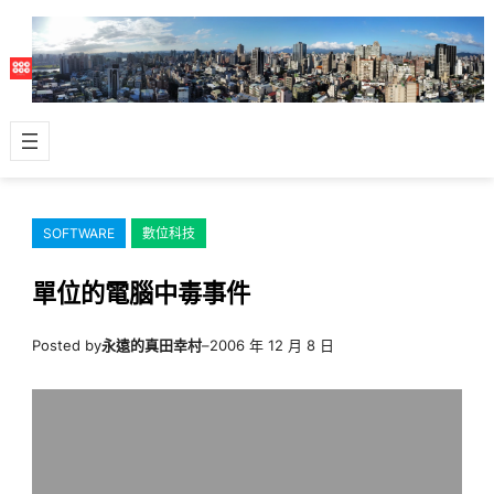
跳
至
主
要
內
容
SOFTWARE
數位科技
單位的電腦中毒事件
Posted by
永遠的真田幸村
–
2006 年 12 月 8 日