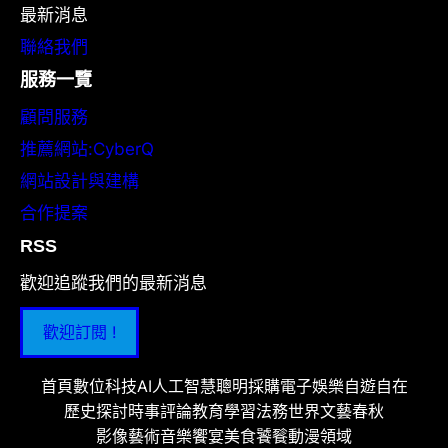
最新消息
聯絡我們
服務一覽
顧問服務
推薦網站:CyberQ
網站設計與建構
合作提案
RSS
歡迎追蹤我們的最新消息
歡迎訂閱 !
首頁
數位科技
AI人工智慧
聰明採購
電子娛樂
自遊自在
歷史探討
時事評論
教育學習
法務世界
文藝春秋
影像藝術
音樂饗宴
美食饕餮
動漫領域