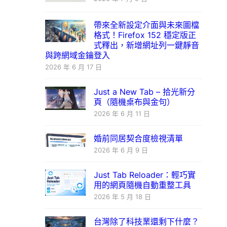
帶來全新設定介面與未來圖檔
格式！Firefox 152 穩定版正
式釋出，新增網址列一鍵靜音
與跨網域金鑰登入
2026 年 6 月 17 日
Just a New Tab – 拾光新分
頁（隨機桌布與金句）
2026 年 6 月 11 日
婚前同居契合度檢視清單
2026 年 6 月 9 日
Just Tab Reloader：輕巧實
用的網頁隨機自動重整工具
2026 年 5 月 18 日
台灣除了科技業還剩下什麼？