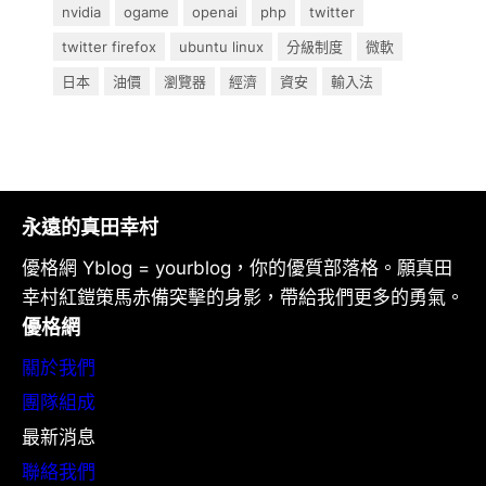
nvidia
ogame
openai
php
twitter
twitter firefox
ubuntu linux
分級制度
微軟
日本
油價
瀏覽器
經濟
資安
輸入法
永遠的真田幸村
優格網 Yblog = yourblog，你的優質部落格。願真田
幸村紅鎧策馬赤備突擊的身影，帶給我們更多的勇氣。
優格網
關於我們
團隊組成
最新消息
聯絡我們