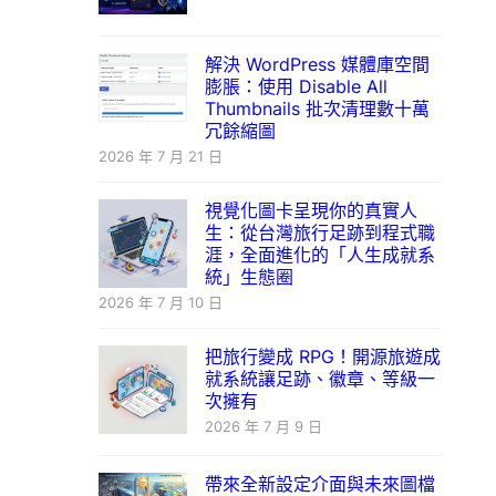
解決 WordPress 媒體庫空間
膨脹：使用 Disable All
Thumbnails 批次清理數十萬
冗餘縮圖
2026 年 7 月 21 日
視覺化圖卡呈現你的真實人
生：從台灣旅行足跡到程式職
涯，全面進化的「人生成就系
統」生態圈
2026 年 7 月 10 日
把旅行變成 RPG！開源旅遊成
就系統讓足跡、徽章、等級一
次擁有
2026 年 7 月 9 日
帶來全新設定介面與未來圖檔