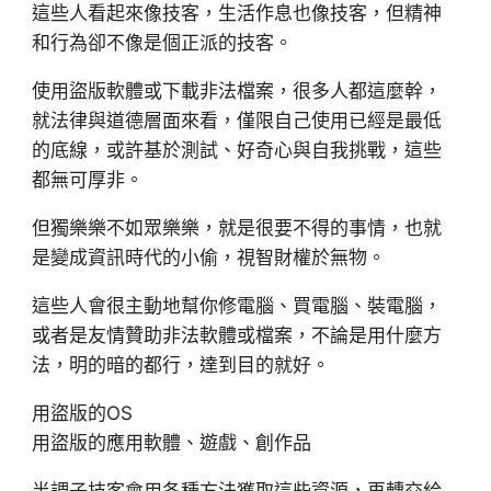
這些人看起來像技客，生活作息也像技客，但精神
和行為卻不像是個正派的技客。
使用盜版軟體或下載非法檔案，很多人都這麼幹，
就法律與道德層面來看，僅限自己使用已經是最低
的底線，或許基於測試、好奇心與自我挑戰，這些
都無可厚非。
但獨樂樂不如眾樂樂，就是很要不得的事情，也就
是變成資訊時代的小偷，視智財權於無物。
這些人會很主動地幫你修電腦、買電腦、裝電腦，
或者是友情贊助非法軟體或檔案，不論是用什麼方
法，明的暗的都行，達到目的就好。
用盜版的OS
用盜版的應用軟體、遊戲、創作品
半調子技客會用各種方法獲取這些資源，再轉交給