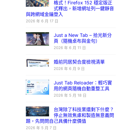
格式！Firefox 152 穩定版正
式釋出，新增網址列一鍵靜音
與跨網域金鑰登入
2026 年 6 月 17 日
Just a New Tab – 拾光新分
頁（隨機桌布與金句）
2026 年 6 月 11 日
婚前同居契合度檢視清單
2026 年 6 月 9 日
Just Tab Reloader：輕巧實
用的網頁隨機自動重整工具
2026 年 5 月 18 日
台灣除了科技業還剩下什麼？
停止無效焦慮和製造無意義問
題，先問問自己具備什麼價值
2026 年 5 月 7 日