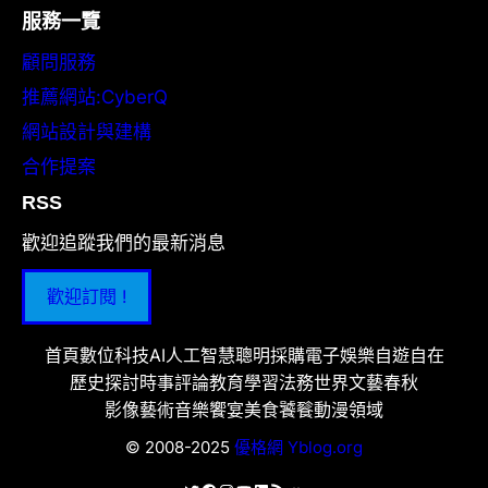
服務一覽
顧問服務
推薦網站:CyberQ
網站設計與建構
合作提案
RSS
歡迎追蹤我們的最新消息
歡迎訂閱 !
首頁
數位科技
AI人工智慧
聰明採購
電子娛樂
自遊自在
歷史探討
時事評論
教育學習
法務世界
文藝春秋
影像藝術
音樂饗宴
美食饕餮
動漫領域
© 2008-2025
優格網 Yblog.org