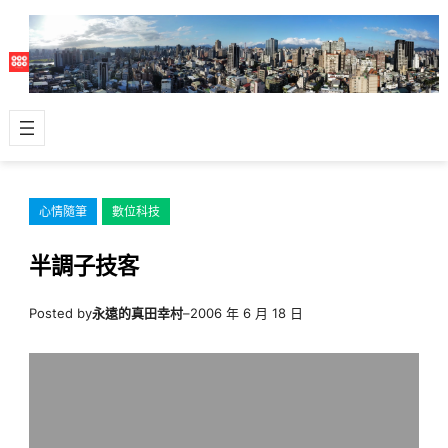
跳
至
主
要
內
容
心情隨筆
數位科技
半調子技客
Posted by
永遠的真田幸村
–
2006 年 6 月 18 日