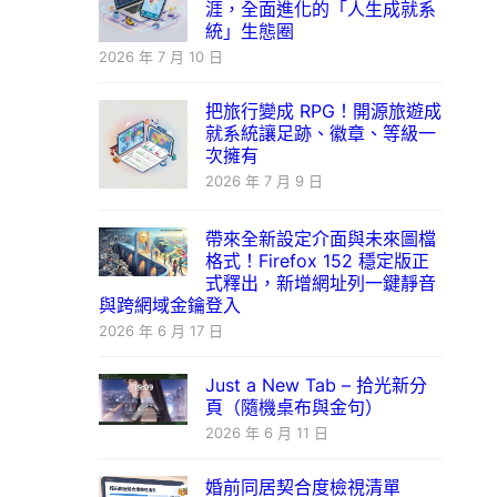
涯，全面進化的「人生成就系
統」生態圈
2026 年 7 月 10 日
把旅行變成 RPG！開源旅遊成
就系統讓足跡、徽章、等級一
次擁有
2026 年 7 月 9 日
帶來全新設定介面與未來圖檔
格式！Firefox 152 穩定版正
式釋出，新增網址列一鍵靜音
與跨網域金鑰登入
2026 年 6 月 17 日
Just a New Tab – 拾光新分
頁（隨機桌布與金句）
2026 年 6 月 11 日
婚前同居契合度檢視清單