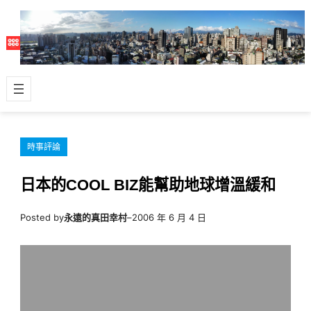
跳
至
主
要
內
容
時事評論
日本的COOL BIZ能幫助地球增溫緩和
Posted by
永遠的真田幸村
–
2006 年 6 月 4 日