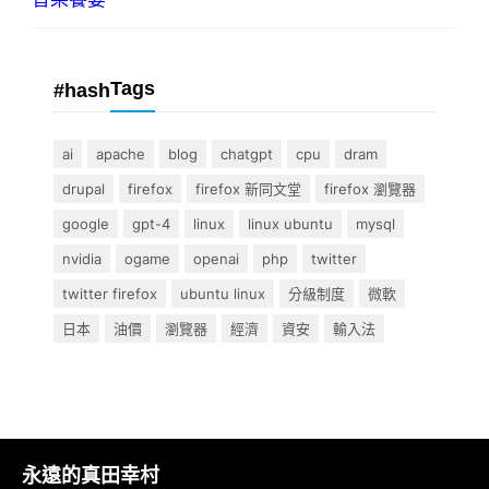
Tags
#hash
ai
apache
blog
chatgpt
cpu
dram
drupal
firefox
firefox 新同文堂
firefox 瀏覽器
google
gpt-4
linux
linux ubuntu
mysql
nvidia
ogame
openai
php
twitter
twitter firefox
ubuntu linux
分級制度
微軟
日本
油價
瀏覽器
經濟
資安
輸入法
永遠的真田幸村