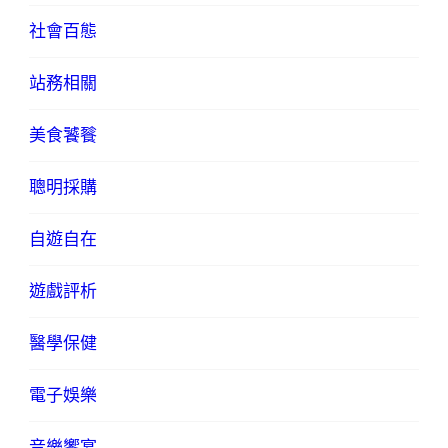
社會百態
站務相關
美食饕餮
聰明採購
自遊自在
遊戲評析
醫學保健
電子娛樂
音樂饗宴