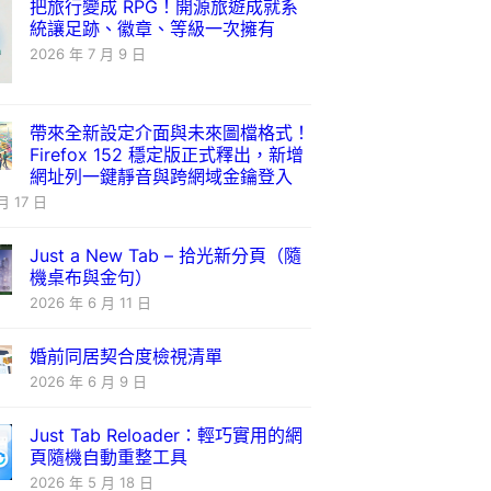
把旅行變成 RPG！開源旅遊成就系
統讓足跡、徽章、等級一次擁有
2026 年 7 月 9 日
帶來全新設定介面與未來圖檔格式！
Firefox 152 穩定版正式釋出，新增
網址列一鍵靜音與跨網域金鑰登入
月 17 日
Just a New Tab – 拾光新分頁（隨
機桌布與金句）
2026 年 6 月 11 日
婚前同居契合度檢視清單
2026 年 6 月 9 日
Just Tab Reloader：輕巧實用的網
頁隨機自動重整工具
2026 年 5 月 18 日