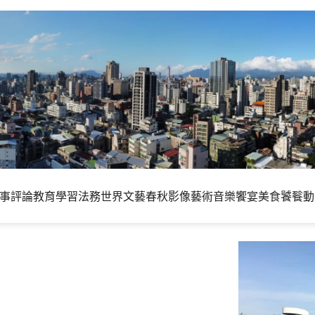
事評論
教育學習
法務世界
文藝春秋
影像藝術
音樂饗宴
美食饕餮
動