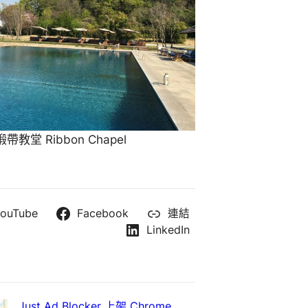
教堂 Ribbon Chapel
ouTube
Facebook
連結
LinkedIn
Just Ad Blocker 上架 Chrome