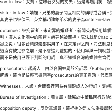
son-in-law：女婿，意味著女兒的丈夫，這是專屬用詞。媳婦的話
sister-in-law：妯娌，兄弟的妻子間互相間的稱呼或
其妻子也被偵訊，英文稱趙建銘弟弟的妻子為sister-in-l
detainee：被拘留者、未定罪的嫌疑者，新聞英語採用
判，漢人文化圈中的陋習。趙建銘被羈押，寫法就是Chao Chien
獄之災，很多台灣媒體都誤用了，在未定罪之前，司法制度
還沒有被定罪之前，是不會進到監獄的，使用牢獄一詞就並
而不是使用已經下判斷的用詞。真不知道台灣的媒體主管們
prosecutors：起訴人，由於台開案屬於公訴罪（Public 
起訴，這也是檢察官這個字prosecutors的真正意涵，
Witnesses：人證，台開案裡因為有關鍵證人的證詞，讓
Bureau of Investigation：調查局，隸屬於中華民國行政
opposition deputy：反對黨議員，這裡指的是立法委員邱