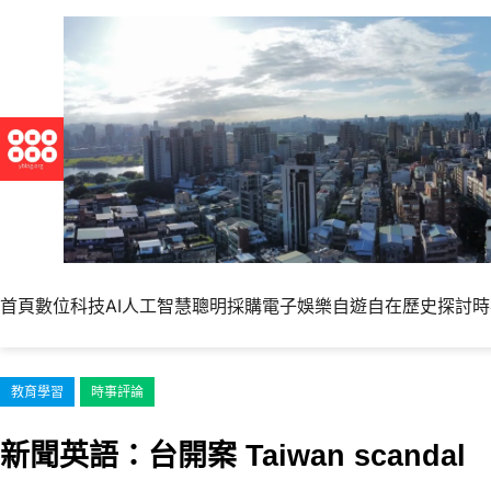
跳
至
主
要
內
容
首頁
數位科技
AI人工智慧
聰明採購
電子娛樂
自遊自在
歷史探討
時
教育學習
時事評論
新聞英語：台開案 Taiwan scandal