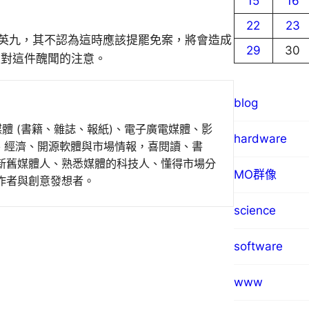
15
16
22
23
ou：國民黨主席馬英九，其不認為這時應該提罷免案，將會造成
29
30
就是轉移大家對這件醜聞的注意。
blog
媒體 (書籍、雜誌、報紙)、電子廣電媒體、影
hardware
事、經濟、開源軟體與市場情報，喜閱讀、書
新舊媒體人、熟悉媒體的科技人、懂得市場分
MO群像
作者與創意發想者。
science
software
www