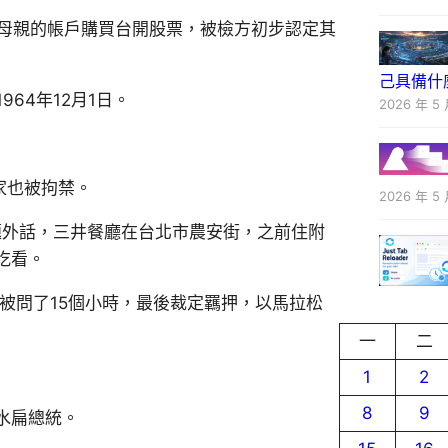
似使用母親的帳戶購買台開股票，被檢方初步認定其
己具備什
於1964年12月1日。
2026 年 5 
家也被拘禁。
2026 年 5 
餐廳。題外話，三井餐廳在台北市農安街，之前住附
吃看。
建銘一共被問了15個小時，最後裁定羈押，以馬拉松
一
二
1
2
8
9
陳水扁總統。