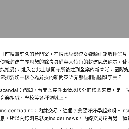
日前喧囂許久的台開案，在陳水扁總統女婿趙建銘收押禁見
傳統封建主義思想的餘毒
具備華人特色的封建思想餘毒，使
能接受)，進入台北土城開守所後達到全案的新高潮，國際
潔扼要切中核心為前提的新聞英語有哪些相關關鍵字彙？
scandal：醜聞，台開案整件事情以國外的標準來看，是
商業組織、學校等各種領域上。
insider trading：內線交易，這個字彙要好好學起來呀。
意，所以內線消息就是insider news。內線交易還有另一種寫法，