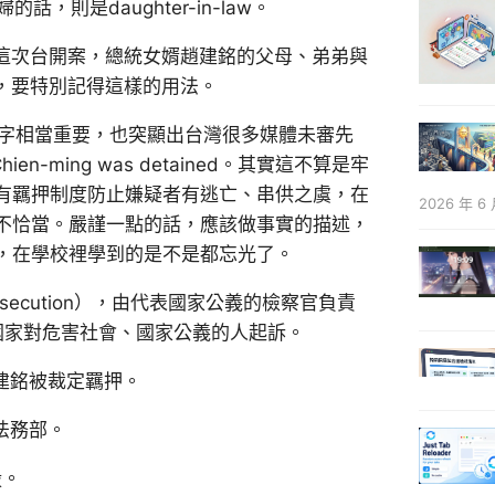
，則是daughter-in-law。
合稱。這次台開案，總統女婿趙建銘的父母、弟弟與
aw，要特別記得這樣的用法。
這個字相當重要，也突顯出台灣很多媒體未審先
-ming was detained。其實這不算是牢
有羈押制度防止嫌疑者有逃亡、串供之虞，在
2026 年 6 
不恰當。嚴謹一點的話，應該做事實的描述，
，在學校裡學到的是不是都忘光了。
prosecution），由代表國家公義的檢察官負責
代表國家對危害社會、國家公義的人起訴。
趙建銘被裁定羈押。
院法務部。
毅。