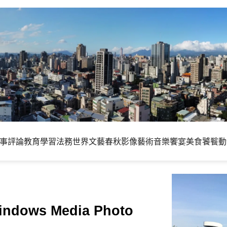
事評論
教育學習
法務世界
文藝春秋
影像藝術
音樂饗宴
美食饕餮
動
ws Media Photo