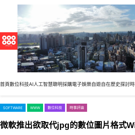
跳
至
主
要
內
容
首頁
數位科技
AI人工智慧
聰明採購
電子娛樂
自遊自在
歷史探討
時
SOFTWARE
WWW
數位科技
時事評論
微軟推出欲取代jpg的數位圖片格式Windo