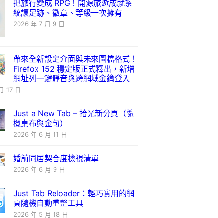
把旅行變成 RPG！開源旅遊成就系
統讓足跡、徽章、等級一次擁有
2026 年 7 月 9 日
帶來全新設定介面與未來圖檔格式！
Firefox 152 穩定版正式釋出，新增
網址列一鍵靜音與跨網域金鑰登入
月 17 日
Just a New Tab – 拾光新分頁（隨
機桌布與金句）
2026 年 6 月 11 日
婚前同居契合度檢視清單
2026 年 6 月 9 日
Just Tab Reloader：輕巧實用的網
頁隨機自動重整工具
2026 年 5 月 18 日