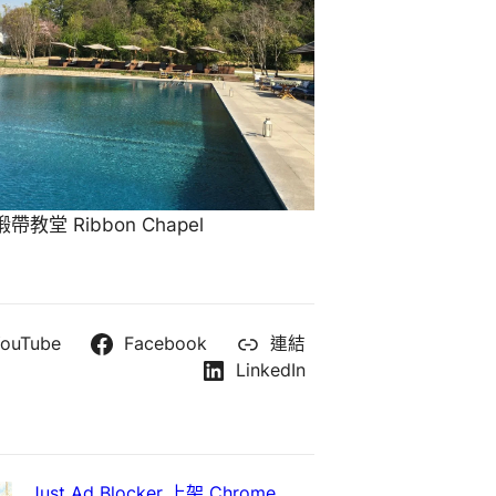
教堂 Ribbon Chapel
ouTube
Facebook
連結
LinkedIn
Just Ad Blocker 上架 Chrome