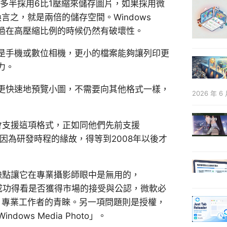
相機多半採用6比1壓縮來儲存圖片，如果採用微
言之，就是兩倍的儲存空間。Windows
，不過在高壓縮比例的時候仍然有破壞性。
是手機或數位相機，更小的檔案能夠讓列印更
力。
更快速地預覽小圖，不需要向其他格式一樣，
2026 年 6 
可能會支援這項格式，正如同他們先前支援
deo一樣，但因為研發時程的緣故，得等到2008年以後才
格式的缺點讓它在專業攝影師眼中是無用的，
準能否成功得看是否獲得市場的接受與公認，微軟必
得圖片專業工作者的青睞。另一項問題則是授權，
ows Media Photo」。