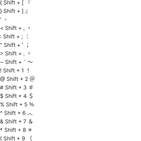
{ Shift + [ 『
} Shift + ] 』
' 、
< Shift + , ，
: Shift + ; ：
" Shift + ' ；
> Shift + . 。
~ Shift + ` ～
! Shift + 1 ！
@ Shift + 2 ＠
# Shift + 3 ＃
$ Shift + 4 ＄
% Shift + 5 ％
^ Shift + 6 ︿
& Shift + 7 ＆
* Shift + 8 ＊
( Shift + 9 （