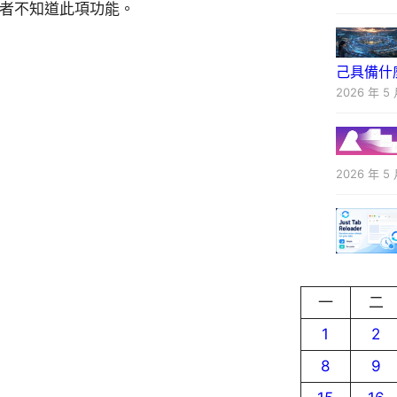
用者不知道此項功能。
己具備什
2026 年 5 
2026 年 5 
一
二
1
2
8
9