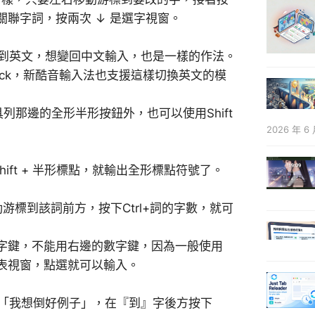
的關聯字詞，按兩次 ↓ 是選字視窗。
會切換到英文，想變回中文輸入，也是一樣的作法。
ock，新酷音輸入法也支援這樣切換英文的模
那邊的全形半形按鈕外，也可以使用Shift
2026 年 6 
ft + 半形標點，就輸出全形標點符號了。
。
標到該詞前方，按下Ctrl+詞的字數，就可
的數字鍵，不能用右邊的數字鍵，因為一般使用
號表視窗，點選就可以輸入。
x：「我想倒好例子」，在『到』字後方按下