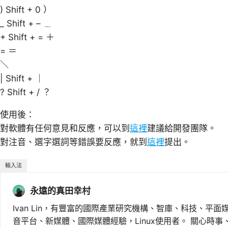
) Shift + 0 ）
_ Shift + – ﹍
+ Shift + = ＋
= ＝
＼
| Shift + ｜
? Shift + / ？
使用後：
對軟體有任何意見和反應，可以到
這裡
建議給開發團隊。
對注音、選字選詞等錯誤要反應，就到
這裡
提出。
輸入法
永遠的真田幸村
Ivan Lin，有豐富的國際產業研究機構、智庫、科技、平面
音平台、新媒體、國際媒體經驗，Linux使用者。 關心時