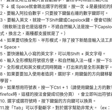
下 ↓ 或 Space就會跳出選字的視窗，按一次 ↓是最接近
2、要輸入阿拉伯數字，只要按下鍵盤右邊的數字鍵即可。
3、要輸入英文，就按一下Shift鍵或Capslock鍵，便
（微軟新注音也是這樣作，不過自然輸入法是按一下Capsl
式，換言之，兩種都支援就是了。）
4、如果要切換全形、半形模式，除了按下新酷音輸入法工具列
+ Space。
5、要快速輸入小寫的英文字，可以用Shift + 英文字母。
6、輸入全形標點符號很方便，和自然輸入法一樣，按一下Shi
7、全形模式和英文模式同時開啟，打出來的是全形英數字
8、如果要要加入使用者造詞，選好字，用鍵盤的方向鍵移動游
學習。
9、如果想用符號表，按一下Ctrl + 1（請使用鍵盤上方
firefox時，這樣的按法會變成切換分頁），會立即叫出符
10. 選字或選符號時，按下鍵盤的方向鍵可以換頁。
11.按「Tab」可以手動斷字，對於選字幫助非常大。（e