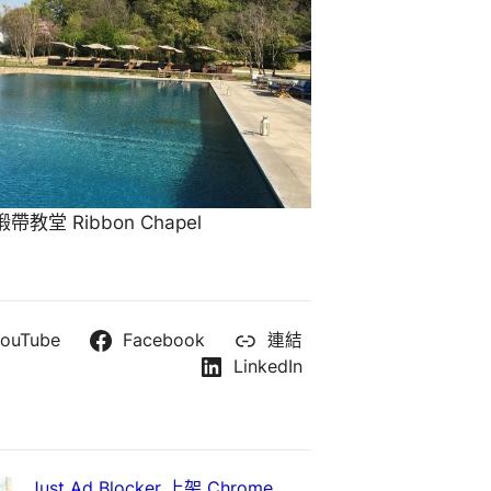
教堂 Ribbon Chapel
ouTube
Facebook
連結
LinkedIn
Just Ad Blocker 上架 Chrome