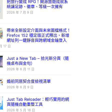
把旅行變成 RPG！開源旅遊成就系
統讓足跡、徽章、等級一次擁有
2026 年 7 月 9 日
帶來全新設定介面與未來圖檔格式！
Firefox 152 穩定版正式釋出，新增
網址列一鍵靜音與跨網域金鑰登入
月 17 日
Just a New Tab – 拾光新分頁（隨
機桌布與金句）
2026 年 6 月 11 日
婚前同居契合度檢視清單
2026 年 6 月 9 日
Just Tab Reloader：輕巧實用的網
頁隨機自動重整工具
2026 年 5 月 18 日