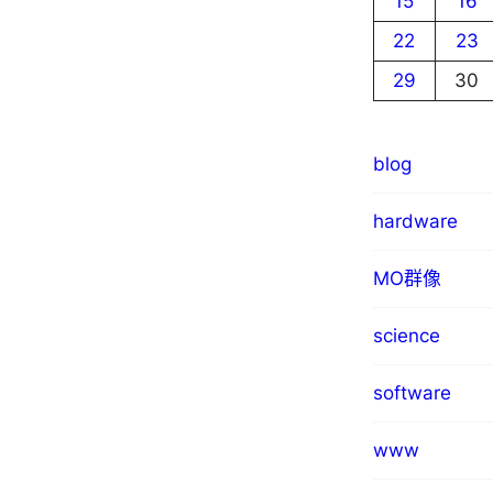
15
16
22
23
29
30
blog
hardware
MO群像
science
software
www