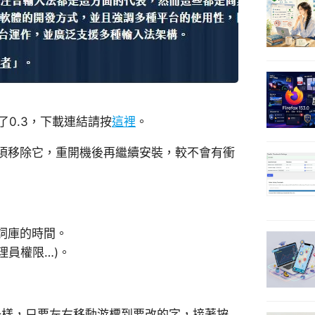
發佈了0.3，下載連結請按
這裡
。
須移除它，重開機後再繼續安裝，較不會有衝
詞庫的時間。
理員權限…)。
一樣，只要左右移動游標到要改的字，接著按