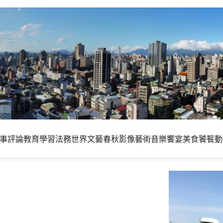
事評論
教育學習
法務世界
文藝春秋
影像藝術
音樂饗宴
美食饕餮
動