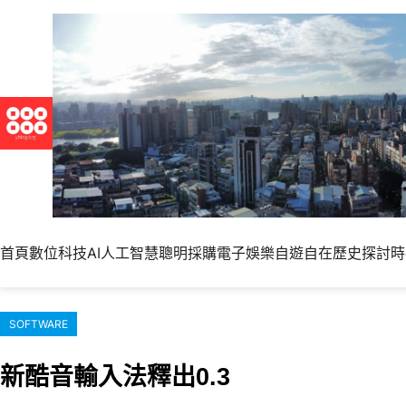
跳
至
主
要
內
容
首頁
數位科技
AI人工智慧
聰明採購
電子娛樂
自遊自在
歷史探討
時
SOFTWARE
新酷音輸入法釋出0.3