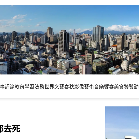
事評論
教育學習
法務世界
文藝春秋
影像藝術
音樂饗宴
美食饕餮
動
都去死