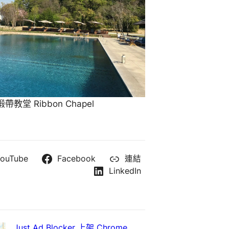
教堂 Ribbon Chapel
ouTube
Facebook
連結
LinkedIn
Just Ad Blocker 上架 Chrome