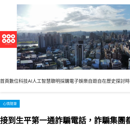
跳
至
主
要
內
容
首頁
數位科技
AI人工智慧
聰明採購
電子娛樂
自遊自在
歷史探討
時
心情隨筆
接到生平第一通詐騙電話，詐騙集團