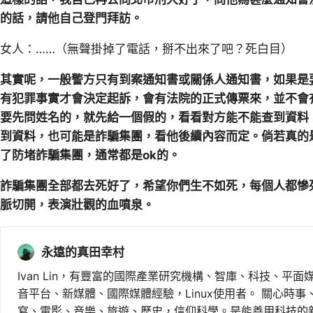
的話，請他自己登門拜訪。
女人：……（無聲掛掉了電話，掰不出來了吧？死白目）
其實呢，一般警方只有到案通知書或關係人通知書，如果是
有犯罪事實才會決定起訴，會有法院的正式傳票來，並不會
要先問姓名的，就先給一個假的，看看對方能不能查到資料
到資料，也可能是詐騙集團，看他後續內容而定。倘若真的
了防堵詐騙集團，通常都是ok的。
詐騙集團全部都去死好了，希望你們生不如死，每個人都慘
脈切開，表演壯觀的血噴泉。
永遠的真田幸村
Ivan Lin，有豐富的國際產業研究機構、智庫、科技、平面
音平台、新媒體、國際媒體經驗，Linux使用者。 關心時
寫、電影、音樂、旅遊、歷史，信仰科學。是能善用科技的