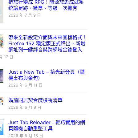
把旅行變成 RPG！開源旅遊成就系
統讓足跡、徽章、等級一次擁有
2026 年 7 月 9 日
帶來全新設定介面與未來圖檔格式！
Firefox 152 穩定版正式釋出，新增
網址列一鍵靜音與跨網域金鑰登入
月 17 日
Just a New Tab – 拾光新分頁（隨
機桌布與金句）
2026 年 6 月 11 日
婚前同居契合度檢視清單
2026 年 6 月 9 日
Just Tab Reloader：輕巧實用的網
頁隨機自動重整工具
2026 年 5 月 18 日