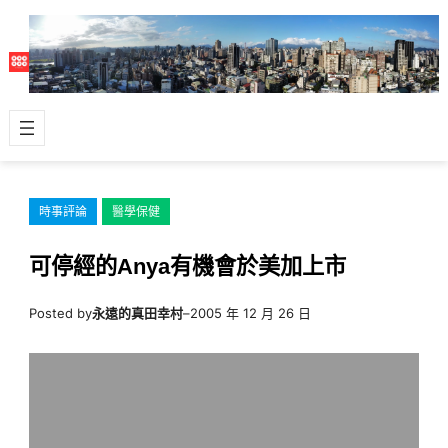
跳
至
主
要
內
容
時事評論
醫學保健
可停經的Anya有機會於美加上市
Posted by
永遠的真田幸村
–
2005 年 12 月 26 日