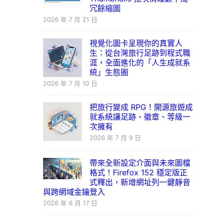
冗餘縮圖
2026 年 7 月 21 日
視覺化圖卡呈現你的真實人
生：從台灣旅行足跡到程式職
涯，全面進化的「人生成就系
統」生態圈
2026 年 7 月 10 日
把旅行變成 RPG！開源旅遊成
就系統讓足跡、徽章、等級一
次擁有
2026 年 7 月 9 日
帶來全新設定介面與未來圖檔
格式！Firefox 152 穩定版正
式釋出，新增網址列一鍵靜音
與跨網域金鑰登入
2026 年 6 月 17 日