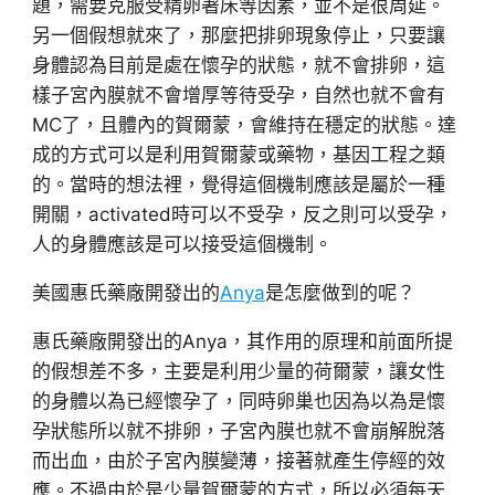
題，需要克服受精卵著床等因素，並不是很周延。
另一個假想就來了，那麼把排卵現象停止，只要讓
身體認為目前是處在懷孕的狀態，就不會排卵，這
樣子宮內膜就不會增厚等待受孕，自然也就不會有
MC了，且體內的賀爾蒙，會維持在穩定的狀態。達
成的方式可以是利用賀爾蒙或藥物，基因工程之類
的。當時的想法裡，覺得這個機制應該是屬於一種
開關，activated時可以不受孕，反之則可以受孕，
人的身體應該是可以接受這個機制。
美國惠氏藥廠開發出的
Anya
是怎麼做到的呢？
惠氏藥廠開發出的Anya，其作用的原理和前面所提
的假想差不多，主要是利用少量的荷爾蒙，讓女性
的身體以為已經懷孕了，同時卵巢也因為以為是懷
孕狀態所以就不排卵，子宮內膜也就不會崩解脫落
而出血，由於子宮內膜變薄，接著就產生停經的效
應。不過由於是少量賀爾蒙的方式，所以必須每天