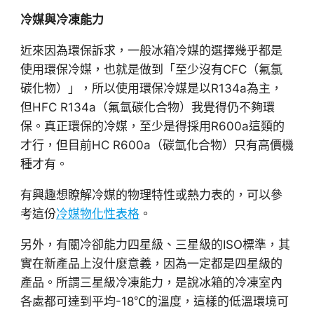
冷媒與冷凍能力
近來因為環保訴求，一般冰箱冷媒的選擇幾乎都是
使用環保冷媒，也就是做到「至少沒有CFC（氟氯
碳化物）」，所以使用環保冷媒是以R134a為主，
但HFC R134a（氟氫碳化合物）我覺得仍不夠環
保。真正環保的冷媒，至少是得採用R600a這類的
才行，但目前HC R600a（碳氫化合物）只有高價機
種才有。
有興趣想瞭解冷媒的物理特性或熱力表的，可以參
考這份
冷媒物化性表格
。
另外，有關冷卻能力四星級、三星級的ISO標準，其
實在新產品上沒什麼意義，因為一定都是四星級的
產品。所謂三星級冷凍能力，是說冰箱的冷凍室內
各處都可達到平均-18℃的溫度，這樣的低溫環境可