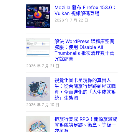
Mozilla 發布 Firefox 153.0：
Vulkan 視訊解碼登場
2026 年 7 月 22 日
解決 WordPress 媒體庫空間
膨脹：使用 Disable All
Thumbnails 批次清理數十萬
冗餘縮圖
2026 年 7 月 21 日
視覺化圖卡呈現你的真實人
生：從台灣旅行足跡到程式職
涯，全面進化的「人生成就系
統」生態圈
2026 年 7 月 10 日
把旅行變成 RPG！開源旅遊成
就系統讓足跡、徽章、等級一
次擁有