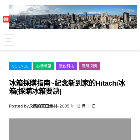
跳
至
主
要
內
容
SCIENCE
心情隨筆
數位科技
聰明採購
冰箱採購指南~紀念新到家的Hitachi冰
箱(採購冰箱要訣)
Posted by
永遠的真田幸村
–
2005 年 12 月 11 日