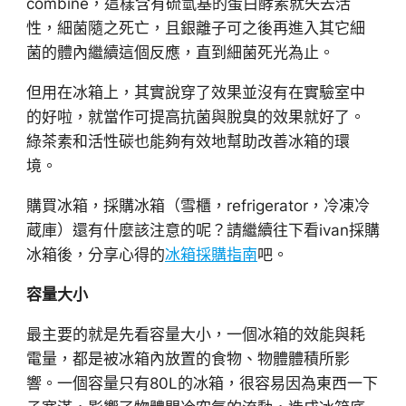
combine，這樣含有硫氫基的蛋白酵素就失去活
性，細菌隨之死亡，且銀離子可之後再進入其它細
菌的體內繼續這個反應，直到細菌死光為止。
但用在冰箱上，其實說穿了效果並沒有在實驗室中
的好啦，就當作可提高抗菌與脫臭的效果就好了。
綠茶素和活性碳也能夠有效地幫助改善冰箱的環
境。
購買冰箱，採購冰箱（雪櫃，refrigerator，冷凍冷
蔵庫）還有什麼該注意的呢？請繼續往下看ivan採購
冰箱後，分享心得的
冰箱採購指南
吧。
容量大小
最主要的就是先看容量大小，一個冰箱的效能與耗
電量，都是被冰箱內放置的食物、物體體積所影
響。一個容量只有80L的冰箱，很容易因為東西一下