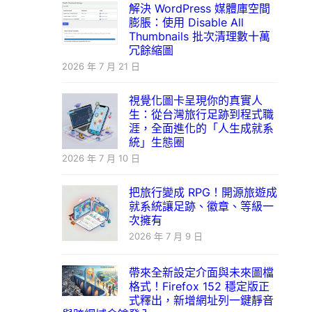
解決 WordPress 媒體庫空間
膨脹：使用 Disable All
Thumbnails 批次清理數十萬
冗餘縮圖
2026 年 7 月 21 日
視覺化圖卡呈現你的真實人
生：從台灣旅行足跡到程式職
涯，全面進化的「人生成就系
統」生態圈
2026 年 7 月 10 日
把旅行變成 RPG！開源旅遊成
就系統讓足跡、徽章、等級一
次擁有
2026 年 7 月 9 日
帶來全新設定介面與未來圖檔
格式！Firefox 152 穩定版正
式釋出，新增網址列一鍵靜音