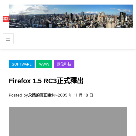
跳
至
主
要
內
容
SOFTWARE
WWW
數位科技
Firefox 1.5 RC3正式釋出
Posted by
永遠的真田幸村
–
2005 年 11 月 18 日