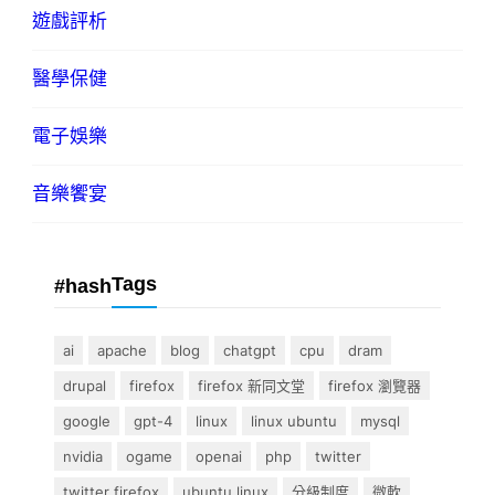
遊戲評析
醫學保健
電子娛樂
音樂饗宴
Tags
#hash
ai
apache
blog
chatgpt
cpu
dram
drupal
firefox
firefox 新同文堂
firefox 瀏覽器
google
gpt-4
linux
linux ubuntu
mysql
nvidia
ogame
openai
php
twitter
twitter firefox
ubuntu linux
分級制度
微軟