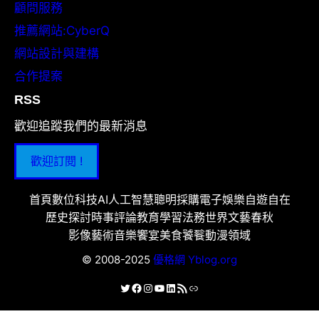
顧問服務
推薦網站:CyberQ
網站設計與建構
合作提案
RSS
歡迎追蹤我們的最新消息
歡迎訂閱 !
首頁
數位科技
AI人工智慧
聰明採購
電子娛樂
自遊自在
歷史探討
時事評論
教育學習
法務世界
文藝春秋
影像藝術
音樂饗宴
美食饕餮
動漫領域
© 2008-2025
優格網 Yblog.org
X
Facebook
Instagram
YouTube
LinkedIn
RSS 資訊提供
連結