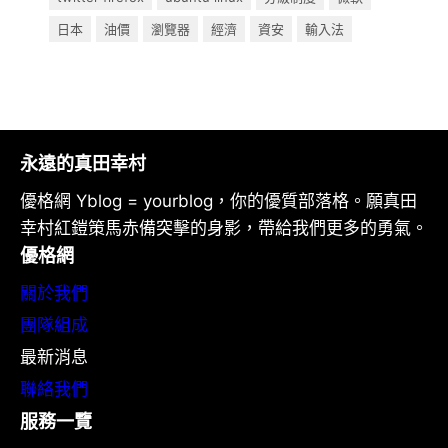
日本
油價
瀏覽器
經濟
資安
輸入法
永遠的真田幸村
優格網 Yblog = yourblog，你的優質部落格。願真田
幸村紅鎧策馬赤備突擊的身影，帶給我們更多的勇氣。
優格網
關於我們
團隊組成
最新消息
聯絡我們
服務一覽