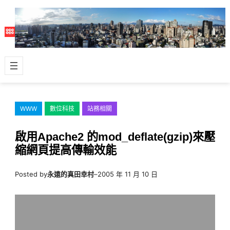
跳
至
主
要
內
容
WWW
數位科技
站務相關
啟用Apache2 的mod_deflate(gzip)來壓
縮網頁提高傳輸效能
Posted by
永遠的真田幸村
–
2005 年 11 月 10 日