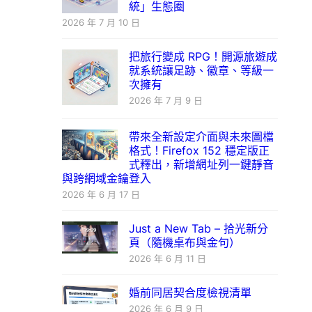
統」生態圈
2026 年 7 月 10 日
把旅行變成 RPG！開源旅遊成
就系統讓足跡、徽章、等級一
次擁有
2026 年 7 月 9 日
帶來全新設定介面與未來圖檔
格式！Firefox 152 穩定版正
式釋出，新增網址列一鍵靜音
與跨網域金鑰登入
2026 年 6 月 17 日
Just a New Tab – 拾光新分
頁（隨機桌布與金句）
2026 年 6 月 11 日
婚前同居契合度檢視清單
2026 年 6 月 9 日