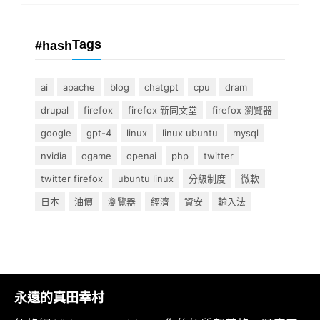
Tags
#hash
ai
apache
blog
chatgpt
cpu
dram
drupal
firefox
firefox 新同文堂
firefox 瀏覽器
google
gpt-4
linux
linux ubuntu
mysql
nvidia
ogame
openai
php
twitter
twitter firefox
ubuntu linux
分級制度
微軟
日本
油價
瀏覽器
經濟
資安
輸入法
永遠的真田幸村