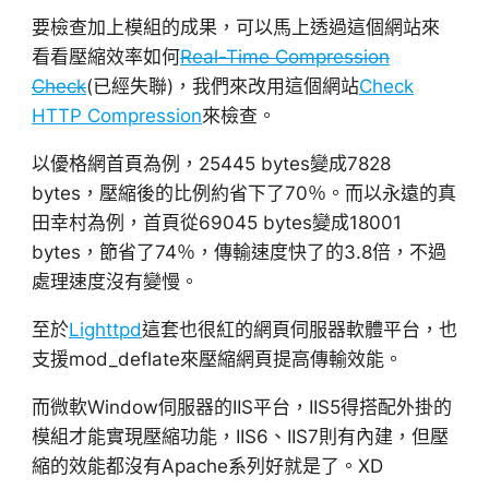
要檢查加上模組的成果，可以馬上透過這個網站來
看看壓縮效率如何
Real-Time Compression
Check
(已經失聯)，我們來改用這個網站
Check
HTTP Compression
來檢查。
以優格網首頁為例，25445 bytes變成7828
bytes，壓縮後的比例約省下了70％。而以永遠的真
田幸村為例，首頁從69045 bytes變成18001
bytes，節省了74％，傳輸速度快了的3.8倍，不過
處理速度沒有變慢。
至於
Lighttpd
這套也很紅的網頁伺服器軟體平台，也
支援mod_deflate來壓縮網頁提高傳輸效能。
而微軟Window伺服器的IIS平台，IIS5得搭配外掛的
模組才能實現壓縮功能，IIS6、IIS7則有內建，但壓
縮的效能都沒有Apache系列好就是了。XD